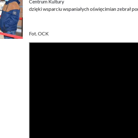
Centrum Kultury
dzięki wsparciu wspaniałych oświęcimian zebrał pon
Fot. OCK