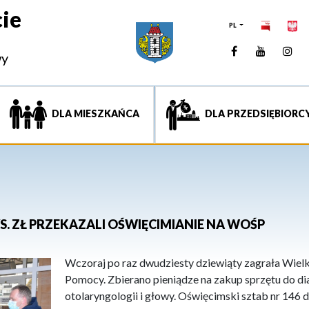
ie
PL
Facebook
YouTUb
Ins
wy
DLA MIESZKAŃCA
DLA PRZEDSIĘBIORC
S. ZŁ PRZEKAZALI OŚWIĘCIMIANIE NA WOŚP
Wczoraj po raz dwudziesty dziewiąty zagrała Wielk
Pomocy. Zbierano pieniądze na zakup sprzętu do dia
otolaryngologii i głowy. Oświęcimski sztab nr 146