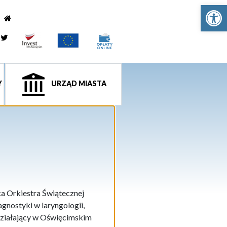
Ot
e
tagram
Twitter
Y
URZĄD MIASTA
a Orkiestra Świątecznej
gnostyki w laryngologii,
 działający w Oświęcimskim