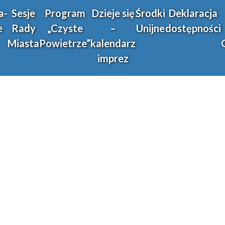
a-
Sesje
Program
Dzieje się
Środki
Deklaracja
e
Rady
„Czyste
–
Unijne
dostępności
Miasta
Powietrze”
kalendarz
imprez