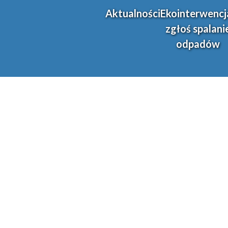
Aktualności
Ekointerwencj
zgłoś spalani
odpadów