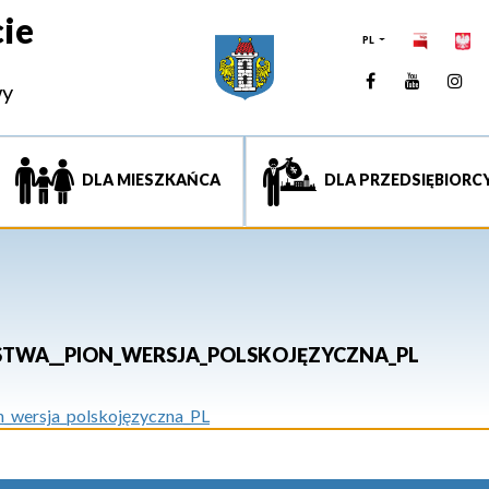
ie
PL
Facebook
YouTUb
Ins
wy
DLA MIESZKAŃCA
DLA PRZEDSIĘBIORC
STWA__PION_WERSJA_POLSKOJĘZYCZNA_PL
n_wersja_polskojęzyczna_PL