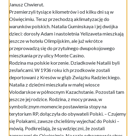
Janusz Chwierut.
Przemierzyli tysiące kilometrów i od kilku dni są w
Oświęcimiu. Teraz przechodzą aklimatyzację do
warunków polskich. Natalia Guminskaya i jej dwójka
dzieci: dorosły Adam i nastoletnia Yelizaveta mieszkają
jeszcze w hotelu Olimpijskim, ale już wkrótce
przeprowadzą się do przytulnego dwupokojowego
mieszkania przy ulicy Monte Casino.
Rodzina ma polskie korzenie. Dziadkowie Natalii byli
zesłańcami. W 1936 roku ich przodkowie zostali
deportowani z Kresów w głąb Związku Radzieckiego.
Natalia z dziećmi mieszkała w małej wiosce
Volodarskoe w północnym Kazachstanie. Pozostali tam
jeszcze jej rodzice. Rodzina, z mocy prawa, w
symbolicznym momencie postawienia stopy na
terytorium RP, dołączyła do obywateli Polski. – Czujemy
się Polakami, zawsze chcieliśmy wyjechać do Polski –
mówią. Podkreślają, że są wdzięczni, że zostali
zaproszeni do Oświęcimia. Na razie odreagowują stres