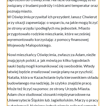
związany z trudami podróży i różnicami temperatur oraz
poznają miasto.
W Oświęcimiu przywitał ich prezydent Janusz Chwierut
przy okazji zapewniając o wsparciu, na jakie mogą liczyć
ze strony urzędu i podległych mu jednostek. Miasto
przygotowało rodzinie mieszkanie, które wcześniej
wyremontowało korzystając z pomocy finansowej
Wojewody Małopolskiego.
Nowi mieszkańcy Oświęcimia, zwłaszcza Adam, nieźle
znają język polski, a jak mówią po kilku tygodniach
nauki będą mogli komunikować się swobodnie. Wtedy
łatwiej będzie zrealizować swoje plany na przyszłość.
Natalia, która w Kazachstanie była kierownikiem składu
budowlanego ma nadzieję, że szybko znajdzie pracę.
Może też liczyć na pomoc ze strony Urzędu Miasta.
Adam chce studiować stosunki międzynarodowe na
Uniwersytecie Śląskim lub Jagiellońskim. Marzy o pracy
w dyplomacji. Najpierw jednak planuje zaliczyć semestr