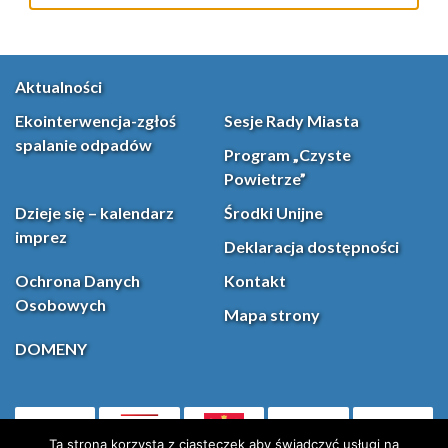
Aktualności
Ekointerwencja-zgłoś
Sesje Rady Miasta
spalanie odpadów
Program „Czyste
Powietrze”
Dzieje się – kalendarz
Środki Unijne
imprez
Deklaracja dostępności
Ochrona Danych
Kontakt
Osobowych
Mapa strony
DOMENY
PL
Ta strona korzysta z ciasteczek aby świadczyć usługi na
(otwiera się w nowej karcie)