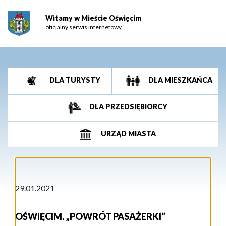
Witamy w Mieście Oświęcim
oficjalny serwis internetowy
DLA TURYSTY
DLA MIESZKAŃCA
DLA PRZEDSIĘBIORCY
URZĄD MIASTA
29.01.2021
OŚWIĘCIM. „POWRÓT PASAŻERKI”