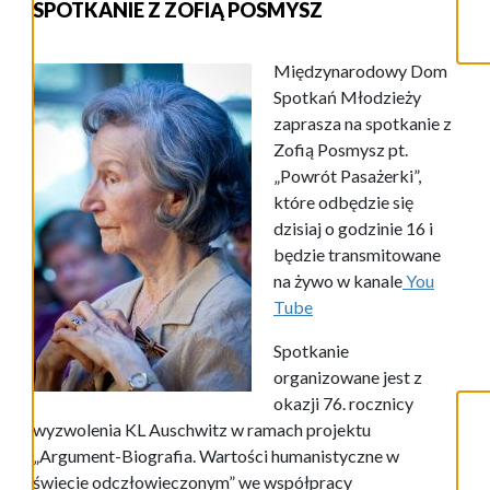
SPOTKANIE Z ZOFIĄ POSMYSZ
Międzynarodowy Dom
Spotkań Młodzieży
zaprasza na spotkanie z
Zofią Posmysz pt.
„Powrót Pasażerki”,
które odbędzie się
dzisiaj o godzinie 16 i
będzie transmitowane
na żywo w kanale
You
Tube
Spotkanie
organizowane jest z
okazji 76. rocznicy
wyzwolenia KL Auschwitz w ramach projektu
„Argument-Biografia. Wartości humanistyczne w
świecie odczłowieczonym” we współpracy