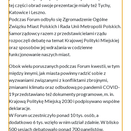
tej części obrad swoje prezentacje miały też Tychy,
Katowice i Leszno.
Podczas Forum odbyło się Zgromadzenie Ogólne
Związku Miast Polskich i Rada Unii Metropolii Polskich.
Samorządowcy razem z przedstawicielami rządu
rozpoczęli debatę na temat Krajowej Polityki Miejskiej
oraz sposobów jej wdrażania w codzienne
funkcjonowanie naszych miast.
Obok wielu poruszanych podczas Forum kwestii, w tym
między innymi, jak miasta powinny radzić sobie z
wyzwaniami związanymi z konfliktami zbrojnymi,
zmianami klimatu oraz odbudową po pandemii COVID-
19 przedstawiano też dokumenty programowe, m. in.
Krajową Politykę Miejską 2030 i podpisywano wspólne
deklaracje.
W Forum uczestniczyło ponad 10 tys. osób, a
dodatkowo 6 tys. wzięło w nim udział zdalnie. W blisko
500 sesjach debatowało ponad 700 panelistów.