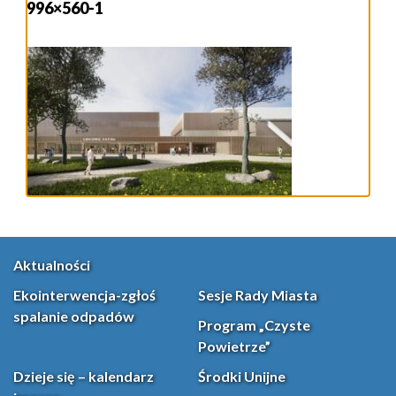
996×560-1
Aktualności
Ekointerwencja-zgłoś
Sesje Rady Miasta
spalanie odpadów
Program „Czyste
Powietrze”
Dzieje się – kalendarz
Środki Unijne