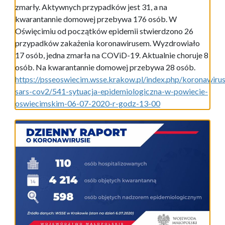
zmarły. Aktywnych przypadków jest 31, a na
kwarantannie domowej przebywa 176 osób. W
Oświęcimiu od początków epidemii stwierdzono 26
przypadków zakażenia koronawirusem. Wyzdrowiało
17 osób, jedna zmarła na COViD-19. Aktualnie choruje 8
osób. Na kwarantannie domowej przebywa 28 osób.
https://psseoswiecim.wsse.krakow.pl/index.php/koronawirus
sars-cov2/541-sytuacja-epidemiologiczna-w-powiecie-
oswiecimskim-06-07-2020-r-godz-13-00