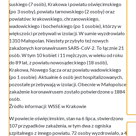
suskiego (7 osób), Krakowa i powiatu oświęcimskiego
(po 3 osoby), powiatu tarnowskiego (2 osoby) oraz
powiatów: krakowskiego, chrzanowskiego,
wadowickiego i bocheńskiego (po 1 osobie), którzy w
większości przebywali w izolacji. W sumie wyzdrowiało
1310 Małopolan. Niestety przybyło też nowych
zakażonych koronawirusem SARS-CoV-2. To łącznie 21
osób. W tym 10 kobiet i 11 mężczyzn, w wieku od roku
do 89 lat, z powiatu nowosądeckiego (18 osób),
Krakowa, Nowego Sącza oraz powiatu wadowickiego
(po 1 osobie). Aktualnie 6 osób jest hospitalizowanych,
pozostałe przebywają w izolacji. Obecnie w Małopolsce
zakażenie koronawirusem zostało potwierdzone u 1884
osób.
Źródło informacji: WSSE w Krakowie
W powiecie oświęcimskim, stan na 6 lipca, stwierdzono
107 przypadków zakażenia, w tym dwa z ogniska
szpitalnego z innego powiatu. 72 osoby wyzdrowiało, a 4