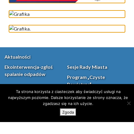
Aktualności
Ekointerwencja-zgłoś
Sesje Rady Miasta
spalanie odpadów
Program „Czyste
Powietrze”
Ta strona korzysta z ciasteczek aby świadczyć usługi na
Dzieje się – kalendarz
Środki Unijne
najwyższym poziomie. Dalsze korzystanie ze strony oznacza, że
imprez
zgadzasz się na ich użycie.
Deklaracja dostępności
Zgoda
Ochrona Danych
Kontakt
Osobowych
Mapa strony