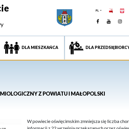
ie
PL
Facebook
YouTUb
Ins
wy
DLA MIESZKAŃCA
DLA PRZEDSIĘBIORC
EMIOLOGICZNY Z POWIATU I MAŁOPOLSKI
W powiecie oświęcimskim zmniejsza się liczba cho
informacji z 22 września przekazanych przez oświę