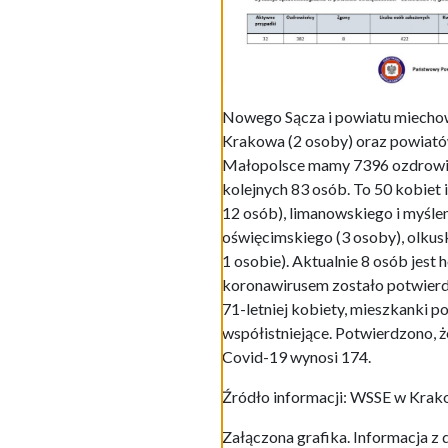
Nowego Sącza i powiatu miechows
Krakowa (2 osoby) oraz powiatów:
Małopolsce mamy 7396 ozdrowień
kolejnych 83 osób. To 50 kobiet 
12 osób), limanowskiego i myśle
oświęcimskiego (3 osoby), olkus
1 osobie). Aktualnie 8 osób jest
koronawirusem zostało potwierdz
71-letniej kobiety, mieszkanki 
współistniejące. Potwierdzono,
Covid-19 wynosi 174.
Źródło informacji: WSSE w Krak
Załączona grafika. Informacja z