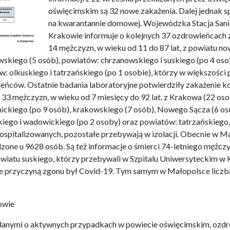
oświęcimskim są 32 nowe zakażenia. Dalej jednak 
na kwarantannie domowej. Wojewódzka Stacja Sani
Krakowie informuje o kolejnych 37 ozdrowieńcach 
14 mężczyzn, w wieku od 11 do 87 lat, z powiatu n
kiego (5 osób), powiatów: chrzanowskiego i suskiego (po 4 oso
 olkuskiego i tatrzańskiego (po 1 osobie), którzy w większości 
ców. Ostatnie badania laboratoryjne potwierdziły zakażenie k
i 33 mężczyzn, w wieku od 7 miesięcy do 92 lat, z Krakowa (22 o
nickiego (po 9 osób), krakowskiego (7 osób), Nowego Sącza (6 osó
kiego i wadowickiego (po 2 osoby) oraz powiatów: tatrzańskiego,
 hospitalizowanych, pozostałe przebywają w izolacji. Obecnie w 
one u 9628 osób. Są też informacje o śmierci 74-letniego mężc
powiatu suskiego, którzy przebywali w Szpitalu Uniwersyteckim w 
 że przyczyną zgonu był Covid-19. Tym samym w Małopolsce li
owie
 danymi o aktywnych przypadkach w powiecie oświęcimskim, ozdro