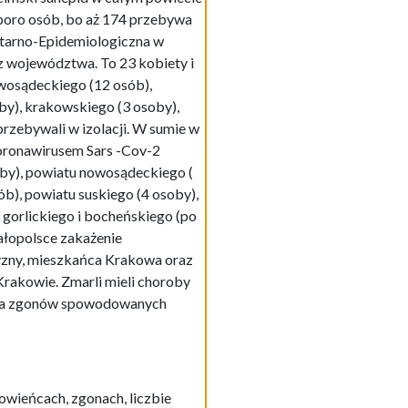
sporo osób, bo aż 174 przebywa
tarno-Epidemiologiczna w
z województwa. To 23 kobiety i
owosądeckiego (12 osób),
by), krakowskiego (3 osoby),
przebywali w izolacji. W sumie w
oronawirusem Sars -Cov-2
soby), powiatu nowosądeckiego (
b), powiatu suskiego (4 osoby),
 gorlickiego i bocheńskiego (po
Małopolsce zakażenie
zyzny, mieszkańca Krakowa oraz
Krakowie. Zmarli mieli choroby
czba zgonów spowodowanych
wieńcach, zgonach, liczbie