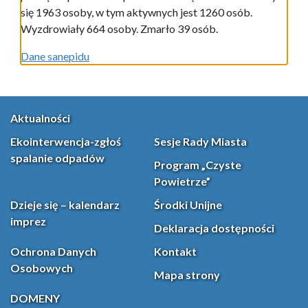
się 1963 osoby, w tym aktywnych jest 1260 osób.
Wyzdrowiały 664 osoby. Zmarło 39 osób.
Dane sanepidu
Aktualności
Ekointerwencja-zgłoś
Sesje Rady Miasta
spalanie odpadów
Program „Czyste
Powietrze”
Dzieje się – kalendarz
Środki Unijne
imprez
Deklaracja dostępności
Ochrona Danych
Kontakt
Osobowych
Mapa strony
DOMENY