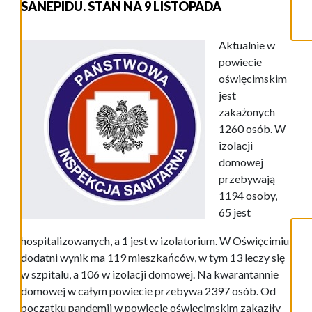
SANEPIDU. STAN NA 9 LISTOPADA
Aktualnie w
powiecie
oświęcimskim
jest
zakażonych
1260 osób. W
izolacji
domowej
przebywają
1194 osoby,
65 jest
hospitalizowanych, a 1 jest w izolatorium. W Oświęcimiu
dodatni wynik ma 119 mieszkańców, w tym 13 leczy się
w szpitalu, a 106 w izolacji domowej. Na kwarantannie
domowej w całym powiecie przebywa 2397 osób. Od
początku pandemii w powiecie oświęcimskim zakaziły