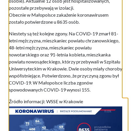
osobie). Aktualnie 12 osób jest hospitalizowanych,
pozostałe przebywają w izolacji.
Obecnie w Małopolsce zakażenie koronawirusem
zostało potwierdzone u 8635 osób.
Niestety są też kolejne zgony. Na COViD-19 zmarł 81-
letni mężczyzna, mieszkaniec powiatu chrzanowskiego,
48-letni mężczyzna, mieszkaniec powiatu
nowotarskiego oraz 91-letnia kobieta, mieszkanka
powiatu nowosądeckiego, którzy przebywali w Szpitalu
Uniwersyteckim w Krakowie. Dwie osoby miały choroby
współistniejące. Potwierdzono, że przyczyną zgonu był
COVID-19. W Małopolsce liczba zgonów
spowodowanych COVID-19 wynosi 155.
Źródło informacji: WSSE w Krakowie