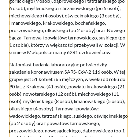
gorlickiego (9 osób), dąbrowskiego i tatrzańskiego (po
6 osób), myślenickiego i chrzanowskiego (po 5 osób),
miechowskiego (4 osoby), oświęcimskiego (3 osoby),
limanowskiego, krakowskiego, bocheńskiego,
proszowickiego, olkuskiego (po 2 osoby) oraz Nowego
Sącza, Tarnowa i powiatów: tarnowskiego, suskiego (po
1 osobie), którzy w większości przebywali w izolacji. W
sumie w Małopolsce mamy 6281 ozdrowieńców.
Natomiast badania laboratoryjne potwierdziły
zakażenie koronawirusem SARS-CoV-2 116 osób. W tej
grupie jest 51 kobiet i 65 mężczyzn, w wieku od roku do
90 lat, z Krakowa (41 osób), powiatu krakowskiego (21
osób), nowotarskiego (12 osób), miechowskiego (11
osób), myślenickiego (8 osób), limanowskiego (5 osób),
olkuskiego (4 osoby), Tarnowa i powiatów:
wadowickiego, tatrzańskiego, suskiego, oświęcimskiego
(po 2 osoby) oraz powiatów: tarnowskiego,
proszowickiego, nowosądeckiego, dąbrowskiego (po 1