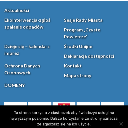
Aktualności
Ekointerwencja-zgłoś
Sesje Rady Miasta
spalanie odpadów
Program „Czyste
Powietrze”
Dzieje się – kalendarz
Środki Unijne
imprez
Deklaracja dostępności
Ochrona Danych
Kontakt
Osobowych
Mapa strony
DOMENY
PL
Facebook
YouT
(otwiera się w nowej karcie)
Ta strona korzysta z ciasteczek aby świadczyć usługi na
najwyższym poziomie. Dalsze korzystanie ze strony oznacza,
że zgadzasz się na ich użycie.