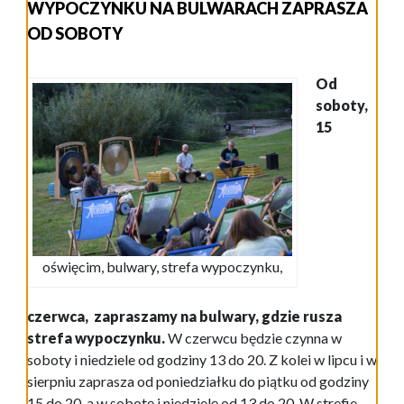
WYPOCZYNKU NA BULWARACH ZAPRASZA
OD SOBOTY
Od
soboty,
15
oświęcim, bulwary, strefa wypoczynku,
czerwca, zapraszamy na bulwary, gdzie rusza
strefa wypoczynku.
W czerwcu będzie czynna w
soboty i niedziele od godziny 13 do 20. Z kolei w lipcu i w
sierpniu zaprasza od poniedziałku do piątku od godziny
15 do 20, a w sobotę i niedzielę od 13 do 20. W strefie