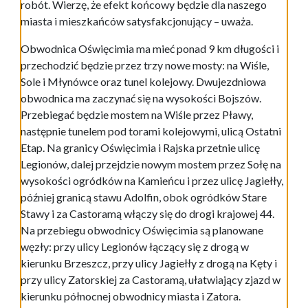
robót. Wierzę, że efekt końcowy będzie dla naszego
miasta i mieszkańców satysfakcjonujący – uważa.
Obwodnica Oświęcimia ma mieć ponad 9 km długości i
przechodzić będzie przez trzy nowe mosty: na Wiśle,
Sole i Młynówce oraz tunel kolejowy. Dwujezdniowa
obwodnica ma zaczynać się na wysokości Bojszów.
Przebiegać będzie mostem na Wiśle przez Pławy,
następnie tunelem pod torami kolejowymi, ulicą Ostatni
Etap. Na granicy Oświęcimia i Rajska przetnie ulicę
Legionów, dalej przejdzie nowym mostem przez Sołę na
wysokości ogródków na Kamieńcu i przez ulicę Jagiełły,
później granicą stawu Adolfin, obok ogródków Stare
Stawy i za Castoramą włączy się do drogi krajowej 44.
Na przebiegu obwodnicy Oświęcimia są planowane
węzły: przy ulicy Legionów łączący się z drogą w
kierunku Brzeszcz, przy ulicy Jagiełły z drogą na Kęty i
przy ulicy Zatorskiej za Castoramą, ułatwiający zjazd w
kierunku północnej obwodnicy miasta i Zatora.