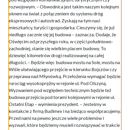
rozwojowym. – Obwodnica jest takim naszym kolejnym
oknem na świat z połączeniem do systemu dróg
ekspresowych i autostrad. Zyskają na tym nasi
mieszkańcy, turyści i gospodarka. Cieszymy się, że już
niedługo zacznie się jej budowa – zaznacza. Dodaje, że
Oświęcim od przyszłego roku, w części południowo-
zachodniej, stanie się wielkim placem budowy. To
dziewięć kilometrów drogi realizowanej na całej
długości. – Będzie więc budowa mostu na Sole, mostu na
Wiśle ułatwiającego przejście w kierunku Bojszów czy
przeprawa nad Młynówką. Przełożenia wymagać będzie
rurociąg wysokoprężny w rejonie ul. Pod Olszyną.
Wyzwaniem pod względem technicznym będzie też
budowa przejścia pod torami kolejowymi w rejonie ul.
Ostatni Etap – wymienia prezydent. – Jesteśmy w
kontakcie z firmą Budimex i na bieżąco współpracujemy.
Przed nami na pewno jeszcze wiele problemów i
wyzwań, które będziemy musieli rozwiązywać w trakcie