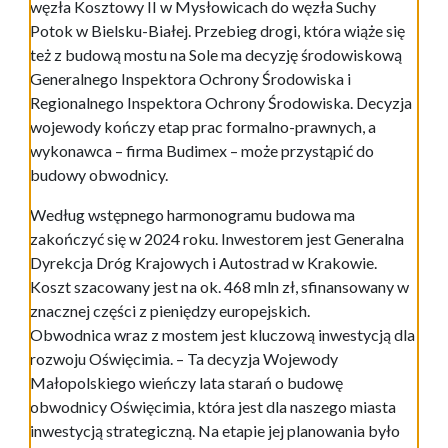
węzła Kosztowy II w Mysłowicach do węzła Suchy
Potok w Bielsku-Białej. Przebieg drogi, która wiąże się
też z budową mostu na Sole ma decyzję środowiskową
Generalnego Inspektora Ochrony Środowiska i
Regionalnego Inspektora Ochrony Środowiska. Decyzja
wojewody kończy etap prac formalno-prawnych, a
wykonawca – firma Budimex – może przystąpić do
budowy obwodnicy.
Według wstępnego harmonogramu budowa ma
zakończyć się w 2024 roku. Inwestorem jest Generalna
Dyrekcja Dróg Krajowych i Autostrad w Krakowie.
Koszt szacowany jest na ok. 468 mln zł, sfinansowany w
znacznej części z pieniędzy europejskich.
Obwodnica wraz z mostem jest kluczową inwestycją dla
rozwoju Oświęcimia. – Ta decyzja Wojewody
Małopolskiego wieńczy lata starań o budowę
obwodnicy Oświęcimia, która jest dla naszego miasta
inwestycją strategiczną. Na etapie jej planowania było