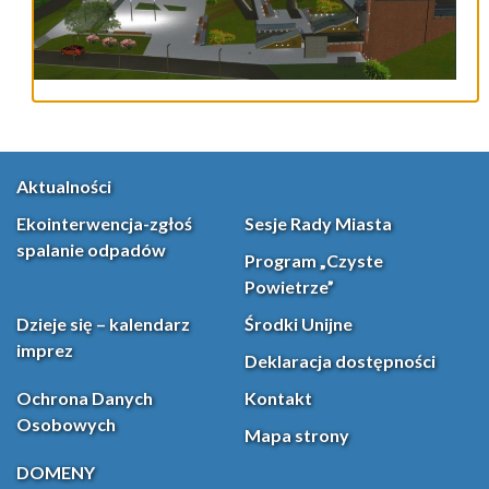
Aktualności
Ekointerwencja-zgłoś
Sesje Rady Miasta
spalanie odpadów
Program „Czyste
Powietrze”
Dzieje się – kalendarz
Środki Unijne
imprez
Deklaracja dostępności
Ochrona Danych
Kontakt
Osobowych
Mapa strony
DOMENY