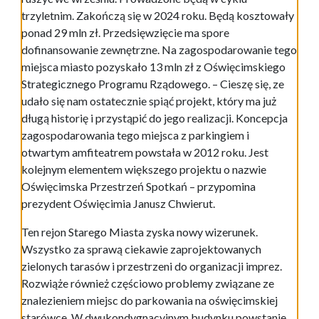
trzyletnim. Zakończą się w 2024 roku. Będą kosztowały
ponad 29 mln zł. Przedsięwzięcie ma spore
dofinansowanie zewnętrzne. Na zagospodarowanie tego
miejsca miasto pozyskało 13 mln zł z Oświęcimskiego
Strategicznego Programu Rządowego. – Cieszę się, ze
udało się nam ostatecznie spiąć projekt, który ma już
długą historię i przystąpić do jego realizacji. Koncepcja
zagospodarowania tego miejsca z parkingiem i
otwartym amfiteatrem powstała w 2012 roku. Jest
kolejnym elementem większego projektu o nazwie
Oświęcimska Przestrzeń Spotkań – przypomina
prezydent Oświęcimia Janusz Chwierut.
Ten rejon Starego Miasta zyska nowy wizerunek.
Wszystko za sprawą ciekawie zaprojektowanych
zielonych tarasów i przestrzeni do organizacji imprez.
Rozwiąże również częściowo problemy związane ze
znalezieniem miejsc do parkowania na oświęcimskiej
starówce. W dwukondygnacyjnym budynku powstanie