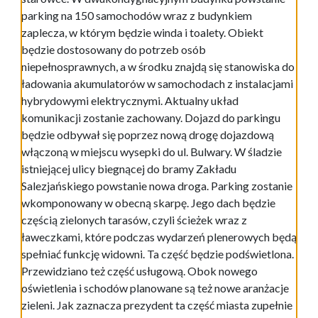
parking na 150 samochodów wraz z budynkiem
zaplecza, w którym będzie winda i toalety. Obiekt
będzie dostosowany do potrzeb osób
niepełnosprawnych, a w środku znajdą się stanowiska do
ładowania akumulatorów w samochodach z instalacjami
hybrydowymi elektrycznymi. Aktualny układ
komunikacji zostanie zachowany. Dojazd do parkingu
będzie odbywał się poprzez nową drogę dojazdową
włączoną w miejscu wysepki do ul. Bulwary. W śladzie
istniejącej ulicy biegnącej do bramy Zakładu
Salezjańskiego powstanie nowa droga. Parking zostanie
wkomponowany w obecną skarpę. Jego dach będzie
częścią zielonych tarasów, czyli ścieżek wraz z
ławeczkami, które podczas wydarzeń plenerowych będą
spełniać funkcję widowni. Ta część będzie podświetlona.
Przewidziano też część usługową. Obok nowego
oświetlenia i schodów planowane są też nowe aranżacje
zieleni. Jak zaznacza prezydent ta część miasta zupełnie