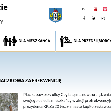
ie
PL
Facebook
YouTUb
Ins
wy
DLA MIESZKAŃCA
DLA PRZEDSIĘBIORC
INACZKOWA ZA FREKWENCJĘ
Plac zabaw przy ulicy Ceglanej ma nowe urządzenia
swojego osiedla mieszkańcy w akcji profrekwencyj
prezydenta RP. Za 20 tys. zł miasto kupiło zestaw z