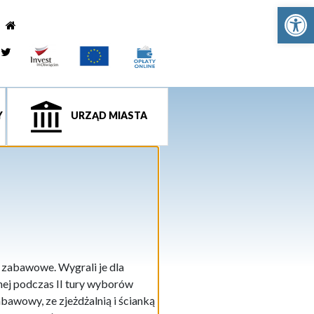
Ot
e
tagram
Twitter
Y
URZĄD MIASTA
 zabawowe. Wygrali je dla
nej podczas II tury wyborów
abawowy, ze zjeżdżalnią i ścianką