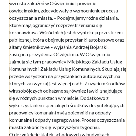
wzrostu zakażeń w Oświęcimiu i powiecie
oświęcimskim, zdecydowały o wzmocnieniu procesu
oczyszczania miasta. – Podejmujemy różne działania,
które mają ograniczyć rozprzestrzeniania się
koronawirusa. Wśród nich jest dezynfekcja przestrzeni
publicznej, która obejmuje przystanki autobusowe oraz
altany śmietnikowe – wyjaśnia Andrzej Bojarski,
zastępca prezydenta Oświęcimia. W Oświęcimiu
zajmują się tym pracownicy Miejskiego Zakładu Usług
Komunalnych i Zakładu Usług Komunalnych. Skupiają się
przede wszystkim na przystankach autobusowych, na
których zazwyczaj jest więcej osób. Z użyciem środków
wirusobójczych odkażane są również ławki, znajdujące
się w różnych punktach w mieście. Dodatkowo z
wykorzystaniem specjalnych środków dezynfekujących
pracownicy komunalni myją pojemniki na odpady
komunalne i odpady segregowane. Proces oczyszczania
miasta zakończy się w przyszłym tygodniu.
O dezynfekcję klatek schodowych w budynkach