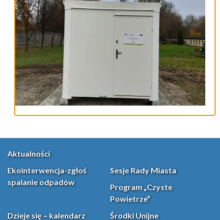
Aktualności
Ekointerwencja-zgłoś
Sesje Rady Miasta
spalanie odpadów
Program „Czyste
Powietrze”
Dzieje się – kalendarz
Środki Unijne