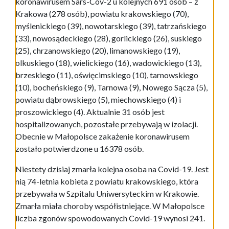
koronawirusem Sars-Cov-2 u kolejnych 691 osób – z
Krakowa (278 osób), powiatu krakowskiego (70),
myślenickiego (39), nowotarskiego (39), tatrzańskiego
(33), nowosądeckiego (28), gorlickiego (26), suskiego
(25), chrzanowskiego (20), limanowskiego (19),
olkuskiego (18), wielickiego (16), wadowickiego (13),
brzeskiego (11), oświęcimskiego (10), tarnowskiego
(10), bocheńskiego (9), Tarnowa (9), Nowego Sącza (5),
powiatu dąbrowskiego (5), miechowskiego (4) i
proszowickiego (4). Aktualnie 31 osób jest
hospitalizowanych, pozostałe przebywają w izolacji.
Obecnie w Małopolsce zakażenie koronawirusem
zostało potwierdzone u 16378 osób.
Niestety dzisiaj zmarła kolejna osoba na Covid-19. Jest
nią 74-letnia kobieta z powiatu krakowskiego, która
przebywała w Szpitalu Uniwersyteckim w Krakowie.
Zmarła miała choroby współistniejące. W Małopolsce
liczba zgonów spowodowanych Covid-19 wynosi 241.