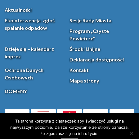
Aktualności
Ekointerwencja-zgłoś
Sesje Rady Miasta
spalanie odpadów
Program „Czyste
Powietrze”
Dzieje się – kalendarz
Środki Unijne
imprez
Deklaracja dostępności
Ochrona Danych
Kontakt
Osobowych
Mapa strony
DOMENY
PL
Facebook
YouT
(otwiera się w nowej karcie)
Ta strona korzysta z ciasteczek aby świadczyć usługi na
najwyższym poziomie. Dalsze korzystanie ze strony oznacza,
że zgadzasz się na ich użycie.