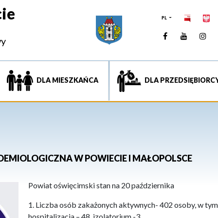
ie
PL
Facebook
YouTUb
Ins
wy
DLA MIESZKAŃCA
DLA PRZEDSIĘBIORC
IDEMIOLOGICZNA W POWIECIE I MAŁOPOLSCE
Powiat oświęcimski stan na 20 października
1. Liczba osób zakażonych aktywnych- 402 osoby, w tym
hospitalizacja – 48, izolatorium -3