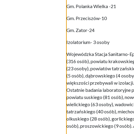
Gm. Polanka Wielka -21
Gm. Przeciszów-10
Gm. Zator-24
Izolatorium- 3 osoby
Wojewódzka Stacja Sanitarno-Ep
(316 osób), powiatu krakowskieg
(23 osoby), powiatów tatrzański
(5 osób), dąbrowskiego (4 osoby
większości przebywali w izolac
Ostatnie badania laboratoryjne 
powiatu suskiego (81 osób), now
wielickiego (63 osoby), wadowic
tatrzańskiego (40 osób), miecho
olkuskiego (28 osób), gorlickie
osób), proszowickiego (9 osób). 