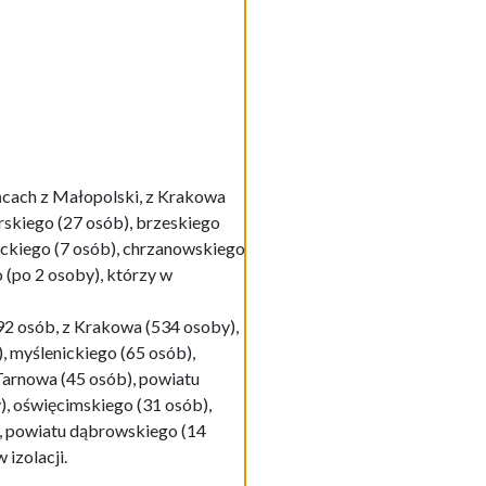
ńcach z Małopolski, z Krakowa
rskiego (27 osób), brzeskiego
ickiego (7 osób), chrzanowskiego
(po 2 osoby), którzy w
92 osób, z Krakowa (534 osoby),
, myślenickiego (65 osób),
Tarnowa (45 osób), powiatu
), oświęcimskiego (31 osób),
), powiatu dąbrowskiego (14
izolacji.