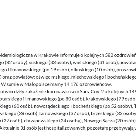
idemiologiczna w Krakowie informuje o kolejnych 582 ozdrowie
o (82 osoby), suskiego (33 osoby), wielickiego (31 osób), nowota
ego i limanowskiego (po 19 osób), olkuskiego (10 osób), proszow
) oraz powiatów: oświęcimskiego, miechowskiego i bocheńskiego 
ji. W sumie w Małopolsce mamy 14 176 ozdrowieńców.
potwierdziły zakażenie koronawirusem Sars-Cov-2 u kolejnych 14
otarskiego i limanowskiego (po 80 osób), krakowskiego (79 osób)
kiego (60 osób), nowosądeckiego i bocheńskiego (po 52 osoby), 
wskiego (38 osób), tarnowskiego (37 osób), brzeskiego (33 osoby
go (27 osób), chrzanowskiego (24 osoby), Nowego Sącza (20 osób
Aktualnie 31 osób jest hospitalizowanych, pozostałe przebywają w 