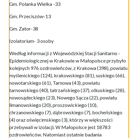
Gm. Polanka Wielka -33
Gm. Przeciszów-13
Gm. Zator-38
Izolatorium- 3 osoby
Według informacji z Wojewódzkiej Stacji Sanitarno -
Epidemiologicznej w Krakowie w Małopolsce przybyło
kolejnych 976 ozdrowieńców, z Krakowa (398), powiatu
myślenickiego (124), krakowskiego (81), suskiego (66),
nowotarskiego (61), Tarnowa (43), powiatu
tarnowskiego (40), tatrzańskiego (37), olkuskiego (28),
nowosądeckiego (23), Nowego Sącza (22), powiatu
limanowskiego (20), proszowickiego (10),
chrzanowskiego (7), dąbrowskiego (7), bocheńskiego
(4) oraz oświęcimskiego (3), którzy w większości
przebywali w izolacji. W Małopolsce jest 18783
ozdrowieńców. Natomiast ostatnie badania