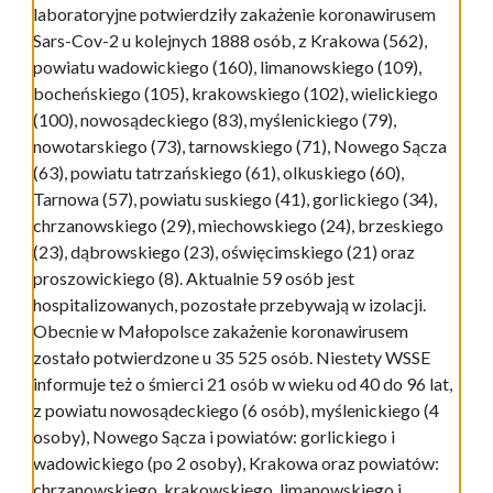
laboratoryjne potwierdziły zakażenie koronawirusem
Sars-Cov-2 u kolejnych 1888 osób, z Krakowa (562),
powiatu wadowickiego (160), limanowskiego (109),
bocheńskiego (105), krakowskiego (102), wielickiego
(100), nowosądeckiego (83), myślenickiego (79),
nowotarskiego (73), tarnowskiego (71), Nowego Sącza
(63), powiatu tatrzańskiego (61), olkuskiego (60),
Tarnowa (57), powiatu suskiego (41), gorlickiego (34),
chrzanowskiego (29), miechowskiego (24), brzeskiego
(23), dąbrowskiego (23), oświęcimskiego (21) oraz
proszowickiego (8). Aktualnie 59 osób jest
hospitalizowanych, pozostałe przebywają w izolacji.
Obecnie w Małopolsce zakażenie koronawirusem
zostało potwierdzone u 35 525 osób. Niestety WSSE
informuje też o śmierci 21 osób w wieku od 40 do 96 lat,
z powiatu nowosądeckiego (6 osób), myślenickiego (4
osoby), Nowego Sącza i powiatów: gorlickiego i
wadowickiego (po 2 osoby), Krakowa oraz powiatów:
chrzanowskiego, krakowskiego, limanowskiego i