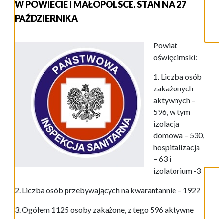
W POWIECIE I MAŁOPOLSCE. STAN NA 27
PAŹDZIERNIKA
Powiat
oświęcimski:
1. Liczba osób
zakażonych
aktywnych –
596, w tym
izolacja
domowa – 530,
hospitalizacja
– 63 i
izolatorium -3
2. Liczba osób przebywających na kwarantannie – 1922
3. Ogółem 1125 osoby zakażone, z tego 596 aktywne