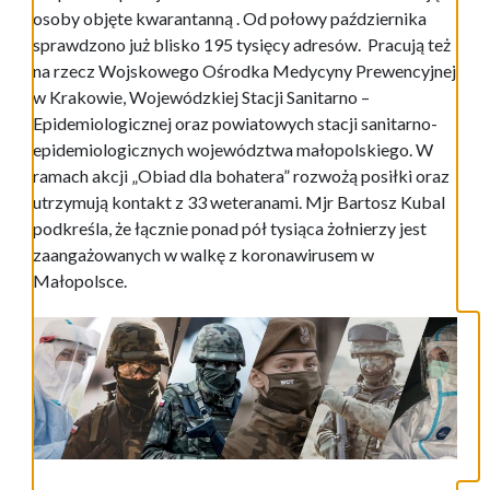
osoby objęte kwarantanną . Od połowy października
sprawdzono już blisko 195 tysięcy adresów. Pracują też
na rzecz Wojskowego Ośrodka Medycyny Prewencyjnej
w Krakowie, Wojewódzkiej Stacji Sanitarno –
Epidemiologicznej oraz powiatowych stacji sanitarno-
epidemiologicznych województwa małopolskiego. W
ramach akcji „Obiad dla bohatera” rozwożą posiłki oraz
utrzymują kontakt z 33 weteranami. Mjr Bartosz Kubal
podkreśla, że łącznie ponad pół tysiąca żołnierzy jest
zaangażowanych w walkę z koronawirusem w
Małopolsce.