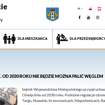
ie
PL
Facebook
YouTUb
Ins
wy
DLA MIESZKAŃCA
DLA PRZEDSIĘBIORC
. OD 2030 ROKU NIE BĘDZIE MOŻNA PALIĆ WĘGLEM
Sejmik Województwa Małopolskiego przyjął uchwał
Oświęcimiu od 2030 roku. Podobne regulacje obo
Targu, Skawinie, Krzeszowicach, Niepołomicach, Ra