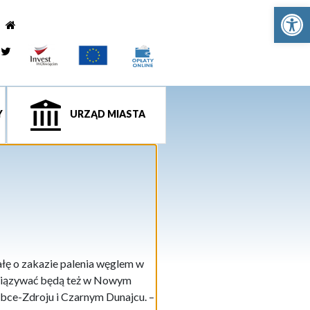
Ot
e
tagram
Twitter
Y
URZĄD MIASTA
ę o zakazie palenia węglem w
wiązywać będą też w Nowym
bce-Zdroju i Czarnym Dunajcu. –