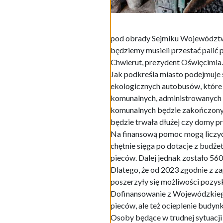
pod obrady Sejmiku Województwa
będziemy musieli przestać palić 
Chwierut, prezydent Oświęcimia.
Jak podkreśla miasto podejmuje
ekologicznych autobusów, które 
komunalnych, administrowanych
komunalnych będzie zakończony.
będzie trwała dłużej czy domy pr
Na finansową pomoc mogą liczyć 
chętnie sięga po dotacje z budż
pieców. Dalej jednak zostało 560
Dlatego, że od 2023 zgodnie z z
poszerzyły się możliwości pozys
Dofinansowanie z Wojewódzkieg
pieców, ale też ocieplenie budynk
Osoby będące w trudnej sytuacji