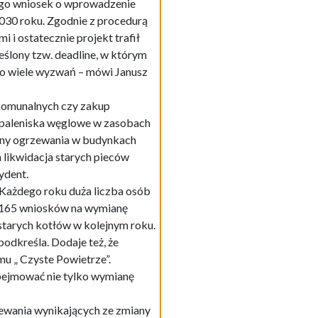
go wniosek o wprowadzenie
030 roku. Zgodnie z procedurą
i ostatecznie projekt trafił
lony tzw. deadline, w którym
i to wiele wyzwań – mówi Janusz
 komunalnych czy zakup
e paleniska węglowe w zasobach
any ogrzewania w budynkach
likwidacja starych pieców
ydent.
 Każdego roku duża liczba osób
no 165 wniosków na wymianę
 starych kotłów w kolejnym roku.
odkreśla. Dodaje też, że
u „ Czyste Powietrze”.
ejmować nie tylko wymianę
zewania wynikających ze zmiany