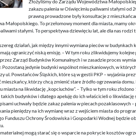
Złożyliśmy do Zarządu Województwa Małopolskie
zakazu palenia w Oświęcimiu paliwami stałymi od 2
prawną prowadzone były konsultacje z mieszkańcami 
 Małopolskiego. To przełomowy moment dla miasta, mamy okreś
paliwami stałymi. To perspektywa dziewięciu lat, ale dla nas rodz
 szereg działań, jak między innymi wymiana pieców w budynkach
mają ograniczyć niską emisję. – W tym roku zlikwidujemy kolejn
 przez Zarząd Budynków Komunalnych i w zasadzie proces wymi
 Pozostaną jedynie budynki wspólnot mieszkaniowych, w których 
zy ul. Powstańców Śląskich, które są w gestii PKP – wyjaśnia prez
mieszkańcy, którzy chcą zmienić stare źródło ogrzewania domu.
etu miasta na likwidację „kopciuchów”. – Tylko w tym roku złożo
 takich budynków i dlatego apeluję do ich właścicieli o likwidację
apisami uchwały będzie zakaz palenia w piecach pozaklasowych – p
kania pieniędzy na ich wymianę wraz z wejściem miasta do program
o Funduszu Ochrony Środowiska i Gospodarki Wodnej będzie ob
u.
 materialnej mogą starać się o wsparcie na pokrycie kosztów ogr