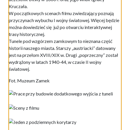
światowej.
Fot. Muzeum Zamek
Aktualności
Ekointerwencja-zgłoś
Sesje Rady Miasta
spalanie odpadów
Program „Czyste
Powietrze”