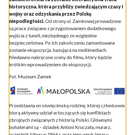
Fot. Muzeum Zamek
Przedstawia on oświęcimską rodzinę, której członkowie
biorą aktywny udział w toczących się konfliktach
zbrojnych związanych z historią Polski. Głównymi
bohaterami są – dziadek Antoni Kruczała, murarz,
uczestnik bitwy w 1866 r. oraz jego wnuk Ignacy
Kruczała.
W początkowych scenach filmu zwiedzający poznają
przyczynach wybuchu I wojny światowej. Więcej będzie
można dowiedzieć się już po otwarciu interaktywnej
trasy historycznej.
Tunele pod wzgórzem zamkowym to nieznana część
historii naszego miasta. Starszy „austriacki” datowany
jest na przełom XVIII/XIX w. Drugi „poprzeczny” został
wydrążony w latach 1940-44, w czasie II wojny