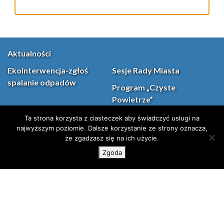
Dzieje się – kalendarz
Środki Unijne
imprez
Deklaracja dostępności
Ochrona Danych
Kontakt
Osobowych
Mapa strony
DOMENY
PL
Facebook
YouT
(otwiera się w nowej karcie)
Ta strona korzysta z ciasteczek aby świadczyć usługi na
najwyższym poziomie. Dalsze korzystanie ze strony oznacza,
że zgadzasz się na ich użycie.
Instagram
X (Twitter)
Zgoda