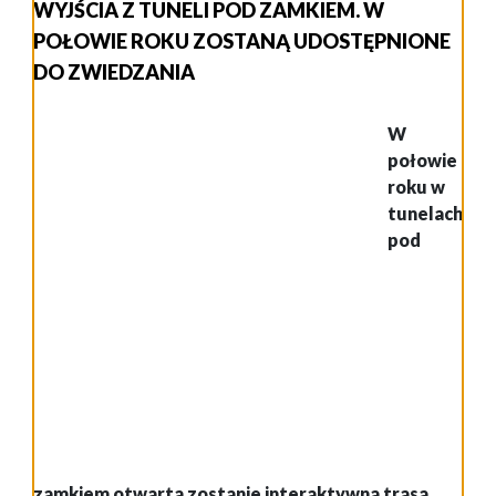
WYJŚCIA Z TUNELI POD ZAMKIEM. W
POŁOWIE ROKU ZOSTANĄ UDOSTĘPNIONE
DO ZWIEDZANIA
W
połowie
roku w
tunelach
pod zamkiem otwarta zostanie interaktywna
trasa historyczna, która przybliży zwiedzającym
czasy I wojny oraz odzyskania przez Polskę
niepodległości.
Od strony ul. Zamkowej prowadzone
są prace związane z przygotowaniem dodatkowego
wyjścia z tuneli, niezbędnego ze względów
bezpieczeństwa. Po ich zakończeniu zamontowana
zostanie ekspozycja, bazująca na multimediach.
Niedawno nakręcone sceny do filmu, który będzie
krótkim wprowadzeniem do ekspozycji.