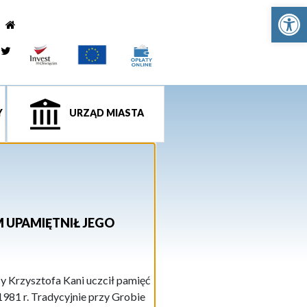
Ot
e
tagram
Twitter
Y
URZĄD MIASTA
 UPAMIĘTNIŁ JEGO
y Krzysztofa Kani uczcił pamięć
981 r. Tradycyjnie przy Grobie