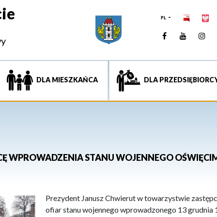
ie
PL
Facebook
YouTUb
Ins
wy
DLA MIESZKAŃCA
DLA PRZEDSIĘBIORC
NICĘ WPROWADZENIA STANU WOJENNEGO OŚWIĘCIM
Prezydent Janusz Chwierut w towarzystwie zastępc
ofiar stanu wojennego wprowadzonego 13 grudnia 1