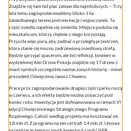
Znajdzie się tam też plac zabaw dla najmłodszych. – Trzy
lata temu zagospodarowaliśmy blisko 1 ha
zaniedbanego terenu pod rekreację i wypoczynek. Ta
część osiedla zupełnie się zmieniła. Miejsce podoba się
mieszkańcom, którzy chętnie z niego korzystają.
Przyszła więc pora, aby zadbać o przyległą przestrzeń,
która stanie się mocno zadrzewioną osiedlową strefą.
Będzie sprzyjać spacerom, ale też refleksji, bowiem w
wydzielonej Alei Drzew Pokoju znajdzie się 17 drzew z
miast symboli szczególnie naznaczonych historią – mówi
prezydent Oświęcimia Janusz Chwieru.
Prace przy zagospodarowaniu drugiej części parku ruszą
w czerwcu, a ich efekty będzie można zobaczyć pod
koniec roku. Inwestycja jest dofinansowana w ramach VI
edycji Oświęcimskiego Strategicznego Programu
Rządowego. Całość według projektu ma kosztować ok.
1,8 mln zł. Z programu na ten cel trafi 1,4 mln zł. Umowy
na realizację tegorocznych inwestycji z puli OSPR