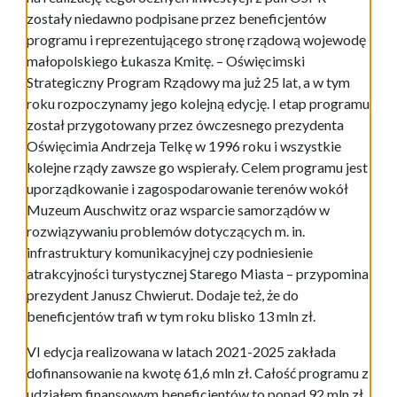
zostały niedawno podpisane przez beneficjentów
programu i reprezentującego stronę rządową wojewodę
małopolskiego Łukasza Kmitę. – Oświęcimski
Strategiczny Program Rządowy ma już 25 lat, a w tym
roku rozpoczynamy jego kolejną edycję. I etap programu
został przygotowany przez ówczesnego prezydenta
Oświęcimia Andrzeja Telkę w 1996 roku i wszystkie
kolejne rządy zawsze go wspierały. Celem programu jest
uporządkowanie i zagospodarowanie terenów wokół
Muzeum Auschwitz oraz wsparcie samorządów w
rozwiązywaniu problemów dotyczących m. in.
infrastruktury komunikacyjnej czy podniesienie
atrakcyjności turystycznej Starego Miasta – przypomina
prezydent Janusz Chwierut. Dodaje też, że do
beneficjentów trafi w tym roku blisko 13 mln zł.
VI edycja realizowana w latach 2021-2025 zakłada
dofinansowanie na kwotę 61,6 mln zł. Całość programu z
udziałem finansowym beneficjentów to ponad 92 mln zł.