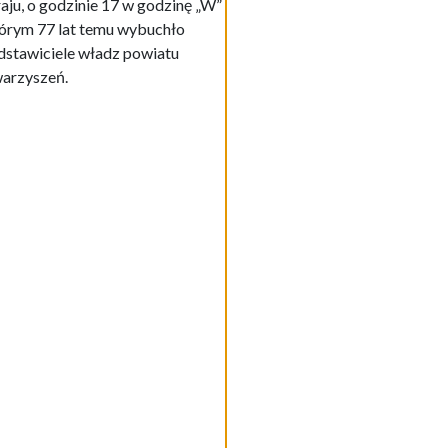
ju, o godzinie 17 w godzinę „W”
tórym 77 lat temu wybuchło
edstawiciele władz powiatu
warzyszeń.