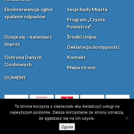
Ekointerwencja-zgłoś
Sesje Rady Miasta
spalanie odpadów
Program „Czyste
Powietrze”
Dzieje się – kalendarz
Środki Unijne
imprez
Deklaracja dostępności
Ochrona Danych
Kontakt
Osobowych
Mapa strony
DOMENY
PL
Facebook
YouT
(otwiera się w nowej karcie)
Ta strona korzysta z ciasteczek aby świadczyć usługi na
najwyższym poziomie. Dalsze korzystanie ze strony oznacza,
że zgadzasz się na ich użycie.
Instagram
X (Twitter)
Zgoda