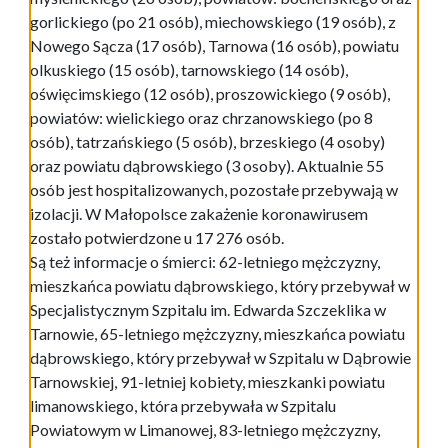
gorlickiego (po 21 osób), miechowskiego (19 osób), z
Nowego Sącza (17 osób), Tarnowa (16 osób), powiatu
olkuskiego (15 osób), tarnowskiego (14 osób),
oświęcimskiego (12 osób), proszowickiego (9 osób),
powiatów: wielickiego oraz chrzanowskiego (po 8
osób), tatrzańskiego (5 osób), brzeskiego (4 osoby)
oraz powiatu dąbrowskiego (3 osoby). Aktualnie 55
osób jest hospitalizowanych, pozostałe przebywają w
izolacji. W Małopolsce zakażenie koronawirusem
zostało potwierdzone u 17 276 osób.
Są też informacje o śmierci: 62-letniego mężczyzny,
mieszkańca powiatu dąbrowskiego, który przebywał w
Specjalistycznym Szpitalu im. Edwarda Szczeklika w
Tarnowie, 65-letniego mężczyzny, mieszkańca powiatu
dąbrowskiego, który przebywał w Szpitalu w Dąbrowie
Tarnowskiej, 91-letniej kobiety, mieszkanki powiatu
limanowskiego, która przebywała w Szpitalu
Powiatowym w Limanowej, 83-letniego mężczyzny,