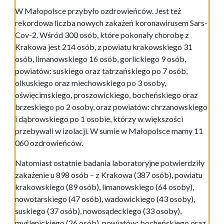
W Małopolsce przybyło ozdrowieńców. Jest też
rekordowa liczba nowych zakażeń koronawirusem Sars-
Cov-2. Wśród 300 osób, które pokonały chorobę z
Krakowa jest 214 osób, z powiatu krakowskiego 31
osób, limanowskiego 16 osób, gorlickiego 9 osób,
powiatów: suskiego oraz tatrzańskiego po 7 osób,
olkuskiego oraz miechowskiego po 3 osoby,
oświęcimskiego, proszowickiego, bocheńskiego oraz
brzeskiego po 2 osoby, oraz powiatów: chrzanowskiego
i dąbrowskiego po 1 osobie, którzy w większości
przebywali w izolacji. W sumie w Małopolsce mamy 11
060 ozdrowieńców.
Natomiast ostatnie badania laboratoryjne potwierdziły
zakażenie u 898 osób – z Krakowa (387 osób), powiatu
krakowskiego (89 osób), limanowskiego (64 osoby),
nowotarskiego (47 osób), wadowickiego (43 osoby),
suskiego (37 osób), nowosądeckiego (33 osoby),
myślenickiego (26 osób), powiatów: bocheńskiego oraz