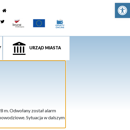
Ot
e
tagram
Twitter
Y
URZĄD MIASTA
28 m. Odwołany został alarm
powodziowe. Sytuacja w dalszym