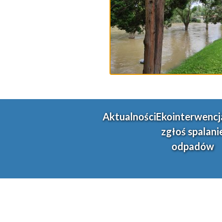
Aktualności
Ekointerwencj
zgłoś spalani
odpadów