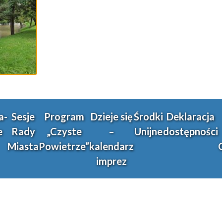
a-
Sesje
Program
Dzieje się
Środki
Deklaracja
e
Rady
„Czyste
–
Unijne
dostępności
Miasta
Powietrze”
kalendarz
imprez