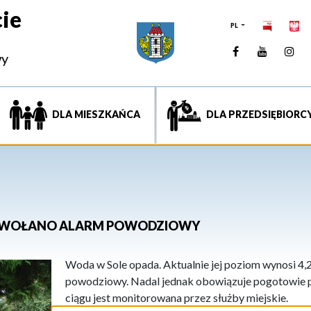
ie
PL
Facebook
YouTUb
Ins
wy
DLA MIESZKAŃCA
DLA PRZEDSIĘBIORC
 ODWOŁANO ALARM POWODZIOWY
Woda w Sole opada. Aktualnie jej poziom wynosi 4,
powodziowy. Nadal jednak obowiązuje pogotowie 
ciągu jest monitorowana przez służby miejskie.