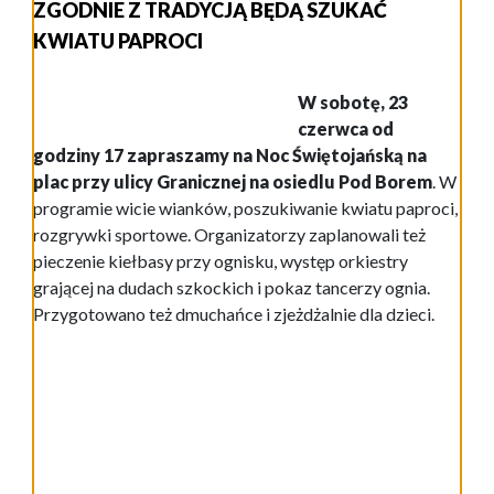
ZGODNIE Z TRADYCJĄ BĘDĄ SZUKAĆ
KWIATU PAPROCI
W sobotę, 23
czerwca od
godziny 17 zapraszamy na Noc Świętojańską na
plac przy ulicy Granicznej na osiedlu Pod Borem
. W
programie wicie wianków, poszukiwanie kwiatu paproci,
rozgrywki sportowe. Organizatorzy zaplanowali też
pieczenie kiełbasy przy ognisku, występ orkiestry
grającej na dudach szkockich i pokaz tancerzy ognia.
Przygotowano też dmuchańce i zjeżdżalnie dla dzieci.