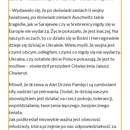
– Wydawało się, że po doświadczeniach II wojny
światowej, po doświadczeniach Auschwitz takie
tragedie, jak w Sarajewie czy w Srebrenicy nigdy się w
Europie nie wydarzą. Życie pokazało, że jest inaczej. Na
naszych oczach, to co działo się w Bośni i Hercegowinie
dzieje się dzisiaj w Ukrainie. Wielu myśli, że wojna jest
czymś obcym, odległym, czymś co nigdy się nie wydarzy.
Ukraina, czy ostatnie dni w Polsce pokazują, że jest to
możliwe – stwierdził prezydent Oświęcimia Janusz
Chwierut.
Mówił, że drzewa w Alei Drzew Pamięci są symbolami
siły, nadziei i przetrwania. Dodał, że dzisiaj naszym
obowiązkiem jest działać na rzecz pokoju, tolerancji,
współdziałania, tworzenia lepszego, bezpiecznego
świata.
Jak podkreślał niezwykle ważna jest obecność
młodzieży, która przejmie po nas odpowiedzialność za