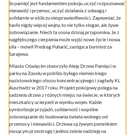
że pamięć jest fundamentem pokoju, uczyć rozpoznawać
nienawiść i przemoc, uczyć działania z odwagą i
solidarnie w obliczu niesprawiedliwości. Zapewniać, że
hasło nigdy więcej wojny, to nie tylko slogan, ale żywe
zobowiązanie. Niech ta sosna dzisiaj przypomina, że z
najgłębszego cierpienia może wyjść nowe życie i nowa
siła – mówił Predrag Puharić, zastępca burmistrza
Sarajewa.
Miasto Oświęcim stworzyło Aleję Drzew Pamięci w
parku na Zasolu w pobliżu byłego niemieckiego
nazistowskiego obozu koncentracyjnego i zagłady KL
Auschwitz w 2017 roku. Projekt pokojowy polega na
sadzeniu drzew z różnych miejsc na świecie, w których
mieszkańcy ucierpieli w wyniku wojen. Każde
symbolizuje przyjaźń, solidarność i wspólne
zobowiązanie do budowania świata wolnego od
przemocy i nienawiści. Drzewa są żywym pomnikiem
niosącym przestrogę i jednocześnie nadzieję na