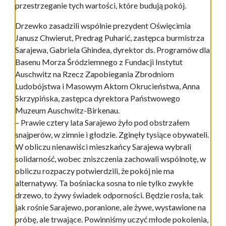
przestrzeganie tych wartości, które budują pokój.
Drzewko zasadzili wspólnie prezydent Oświęcimia
Janusz Chwierut, Predrag Puharić, zastępca burmistrza
Sarajewa, Gabriela Ghindea, dyrektor ds. Programów dla
Basenu Morza Śródziemnego z Fundacji Instytut
Auschwitz na Rzecz Zapobiegania Zbrodniom
Ludobójstwa i Masowym Aktom Okrucieństwa, Anna
Skrzypińska, zastępca dyrektora Państwowego
Muzeum Auschwitz-Birkenau.
– Prawie cztery lata Sarajewo żyło pod obstrzałem
snajperów, w zimnie i głodzie. Zginęły tysiące obywateli.
W obliczu nienawiści mieszkańcy Sarajewa wybrali
solidarność, wobec zniszczenia zachowali wspólnotę, w
obliczu rozpaczy potwierdzili, że pokój nie ma
alternatywy. Ta bośniacka sosna to nie tylko zwykłe
drzewo, to żywy świadek odporności. Będzie rosła, tak
jak rośnie Sarajewo, poranione, ale żywe, wystawione na
próbę, ale trwające. Powinniśmy uczyć młode pokolenia,