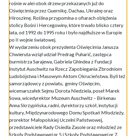
rośnie w alei obok drzew przekazanych już do
Oświęcimia przez Guernikę, Dachau, Ukrainę oraz
Hiroszimę. Roślina przypomina o ofiarach oblężenia
stolicy Bośni i Hercegowiny, które trwało blisko cztery
lata, od 1992 do 1995 roku i było najdłuższe w Europie
po II wojnie światowej.
W wydarzeniu obok prezydenta Oświęcimia Janusza
Chwieruta wziął udział Predrag Puharić, zastępca
burmistrza Sarajewa, Gabriela Ghindea z Fundacji
Instytut Auschwitz na Rzecz Zapobiegania Zbrodniom
Ludobójstwa i Masowym Aktom Okrucieństwa. Byli też
samorządowcy z powiatu, gminy Oświęcim,
wicemarszałek Sejmu Dorota Niedziela, poseł Marek
Sowa, wicedyrektor Muzeum Auschwitz – Birkenau
Anna Skrzypińska, radni, dyrektorzy szkół, instytucji
kultury, Międzynarodowego Domu Spotkań Młodzieży,
prorektor Małopolskiej Uczelni Państwowej,
przedstawiciele Rady Osiedla Zasole oraz młodzież ze
Szkoły Podstawowej nr 5 i Szkoły Podstawowej nr 7.