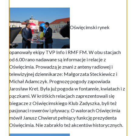
Oświęcimski rynek
opanowały ekipy TVP Info i RMF FM. W obu stacjach
od 6.00 rano nadawane są informacje i relacje z
Oświęcimia. Prowadzą je znani z anteny radiowej i
telewizyjnej dziennikarze: Małgorzata Steckiewicz i
Michał Adamczyk. Prognozę pogody zapowiada
Jarosław Kret. Była już pogoda w fontannie, kwiatach i z
pączkami. W krótkich relacjach zaprezentowali się
biegacze z Oświęcimskiego Klub Zadyszka, byli też
pasjonaci rowerów i pływacy. O walorach Oświęcimia
mówił Janusz Chwierut pełniący funkcję prezydenta
Oświęcimia. Nie zabrakło też akcentów historycznych.