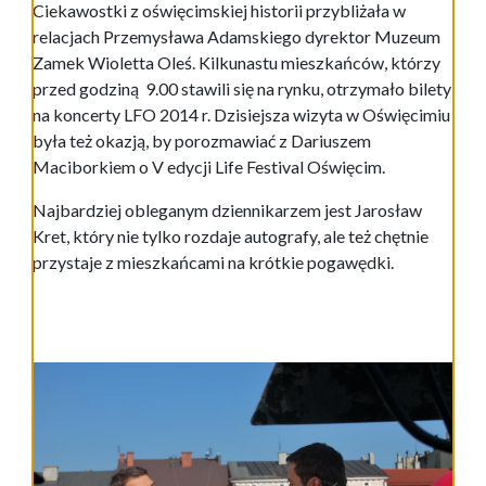
Ciekawostki z oświęcimskiej historii przybliżała w
relacjach Przemysława Adamskiego dyrektor Muzeum
Zamek Wioletta Oleś. Kilkunastu mieszkańców, którzy
przed godziną 9.00 stawili się na rynku, otrzymało bilety
na koncerty LFO 2014 r. Dzisiejsza wizyta w Oświęcimiu
była też okazją, by porozmawiać z Dariuszem
Maciborkiem o V edycji Life Festival Oświęcim.
Najbardziej obleganym dziennikarzem jest Jarosław
Kret, który nie tylko rozdaje autografy, ale też chętnie
przystaje z mieszkańcami na krótkie pogawędki.