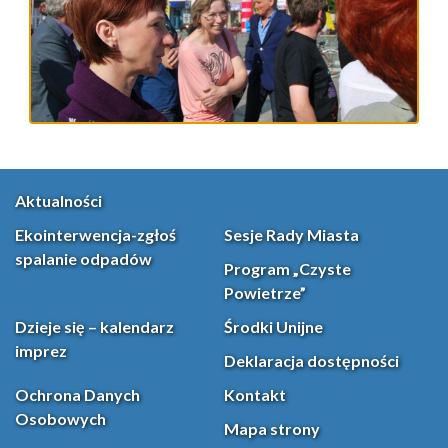
Aktualności
Ekointerwencja-zgłoś
Sesje Rady Miasta
spalanie odpadów
Program „Czyste
Powietrze”
Dzieje się – kalendarz
Środki Unijne
imprez
Deklaracja dostępności
Ochrona Danych
Kontakt
Osobowych
Mapa strony