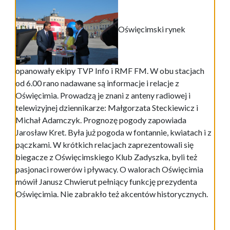
Oświęcimski rynek
opanowały ekipy TVP Info i RMF FM. W obu stacjach
od 6.00 rano nadawane są informacje i relacje z
Oświęcimia. Prowadzą je znani z anteny radiowej i
telewizyjnej dziennikarze: Małgorzata Steckiewicz i
Michał Adamczyk. Prognozę pogody zapowiada
Jarosław Kret. Była już pogoda w fontannie, kwiatach i z
pączkami. W krótkich relacjach zaprezentowali się
biegacze z Oświęcimskiego Klub Zadyszka, byli też
pasjonaci rowerów i pływacy. O walorach Oświęcimia
mówił Janusz Chwierut pełniący funkcję prezydenta
Oświęcimia. Nie zabrakło też akcentów historycznych.