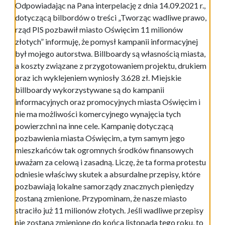
Odpowiadając na Pana interpelację z dnia 14.09.2021 r.,
dotyczącą bilbordów o treści „Tworząc wadliwe prawo,
rząd PIS pozbawił miasto Oświęcim 11 milionów
złotych” informuję, że pomysł kampanii informacyjnej
był mojego autorstwa. Billboardy są własnością miasta,
a koszty związane z przygotowaniem projektu, drukiem
oraz ich wyklejeniem wyniosły 3.628 zł. Miejskie
billboardy wykorzystywane są do kampanii
informacyjnych oraz promocyjnych miasta Oświęcim i
nie ma możliwości komercyjnego wynajęcia tych
powierzchni na inne cele. Kampanię dotyczącą
pozbawienia miasta Oświęcim, a tym samym jego
mieszkańców tak ogromnych środków finansowych
uważam za celową i zasadną. Liczę, że ta forma protestu
odniesie właściwy skutek a absurdalne przepisy, które
pozbawiają lokalne samorządy znacznych pieniędzy
zostaną zmienione. Przypominam, że nasze miasto
straciło już 11 milionów złotych. Jeśli wadliwe przepisy
nie zostaną zmienione do końca listopada tego roku, to