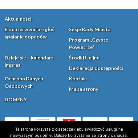
Aktualności
Ekointerwencja-zgłoś
Sesje Rady Miasta
spalanie odpadów
Program „Czyste
Powietrze”
Dzieje się – kalendarz
Środki Unijne
imprez
Deklaracja dostępności
Ochrona Danych
Kontakt
Osobowych
Mapa strony
DOMENY
PL
Facebook
YouT
(otwiera się w nowej karcie)
Ta strona korzysta z ciasteczek aby świadczyć usługi na
najwyższym poziomie. Dalsze korzystanie ze strony oznacza,