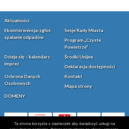
Aktualności
Ekointerwencja-zgłoś
Sesje Rady Miasta
spalanie odpadów
Program „Czyste
Powietrze”
Dzieje się – kalendarz
Środki Unijne
imprez
Deklaracja dostępności
Ochrona Danych
Kontakt
Osobowych
Mapa strony
DOMENY
PL
Facebook
YouT
(otwiera się w nowej karcie)
Ta strona korzysta z ciasteczek aby świadczyć usługi na