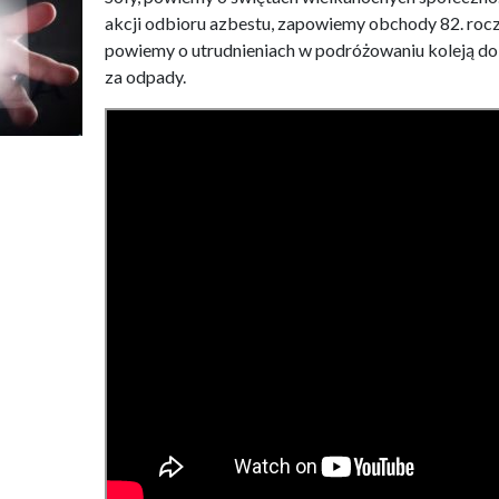
akcji odbioru azbestu, zapowiemy obchody 82. rocz
powiemy o utrudnieniach w podróżowaniu koleją do 
za odpady.