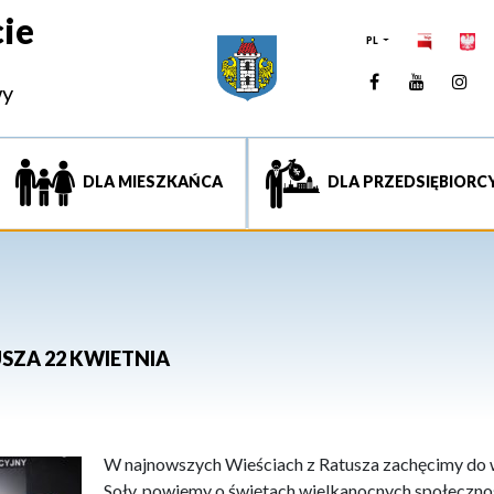
ie
PL
Facebook
YouTUb
Ins
wy
DLA MIESZKAŃCA
DLA PRZEDSIĘBIORC
USZA 22 KWIETNIA
W najnowszych Wieściach z Ratusza zachęcimy do
Soły, powiemy o świętach wielkanocnych społecznoś