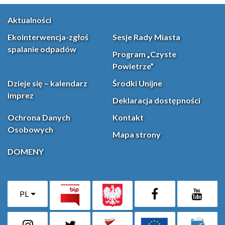
Aktualności
Ekointerwencja-zgłoś
Sesje Rady Miasta
spalanie odpadów
Program „Czyste
Powietrze”
Dzieje się – kalendarz
Środki Unijne
imprez
Deklaracja dostępności
Ochrona Danych
Kontakt
Osobowych
Mapa strony
DOMENY
PL
Facebook
YouT
(otwiera się w nowej karcie)