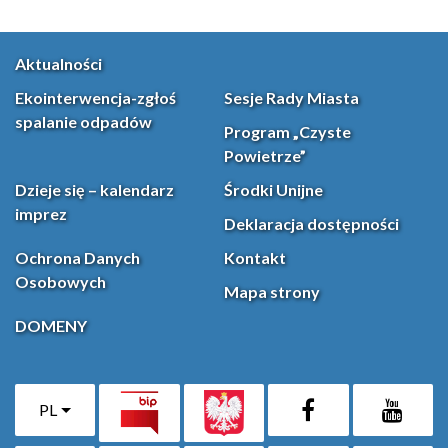
Aktualności
Ekointerwencja-zgłoś
Sesje Rady Miasta
spalanie odpadów
Program „Czyste
Powietrze”
Dzieje się – kalendarz
Środki Unijne
imprez
Deklaracja dostępności
Ochrona Danych
Kontakt
Osobowych
Mapa strony
DOMENY
PL
Facebook
YouT
(otwiera się w nowej karcie)