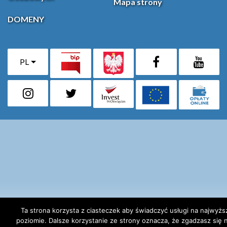
Mapa strony
DOMENY
PL
Facebook
YouT
(otwiera się w nowej karcie)
Instagram
X (Twitter)
Ta strona korzysta z ciasteczek aby świadczyć usługi na najwyż
poziomie. Dalsze korzystanie ze strony oznacza, że zgadzasz się n