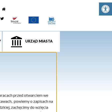
Ot
e
tagram
Twitter
Y
URZĄD MIASTA
 pracach przed otwarciem we
Stawach, powiemy o zapisach na
zkiej, zachęcimy do wzięcia