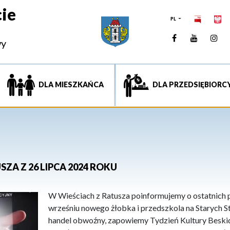
ie
PL
Facebook
YouTUb
Ins
wy
DLA MIESZKAŃCA
DLA PRZEDSIĘBIORC
SZA Z 26 LIPCA 2024 ROKU
W Wieściach z Ratusza poinformujemy o ostatnich
wrześniu nowego żłobka i przedszkola na Starych 
handel obwoźny, zapowiemy Tydzień Kultury Beskid