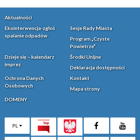
Aktualności
Ekointerwencja-zgłoś
Sesje Rady Miasta
spalanie odpadów
Program „Czyste
Powietrze”
Dzieje się – kalendarz
Środki Unijne
imprez
Deklaracja dostępności
Ochrona Danych
Kontakt
Osobowych
Mapa strony
DOMENY
PL
Facebook
YouT
(otwiera się w nowej karcie)