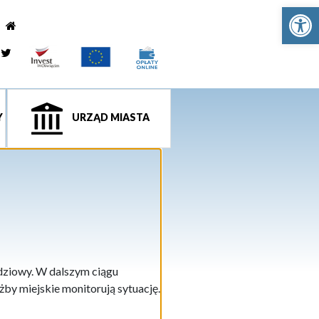
Ot
e
tagram
Twitter
Y
URZĄD MIASTA
dziowy. W dalszym ciągu
by miejskie monitorują sytuację.