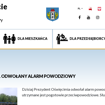
ie
PL
Facebook
YouTUb
Ins
wy
DLA MIESZKAŃCA
DLA PRZEDSIĘBIORC
A. ODWOŁANY ALARM POWODZIOWY
Dzisiaj Prezydent Oświęcimia odwołał alarm powo
utrzymane jest pogotowie przeciwpowodziowe. Służ