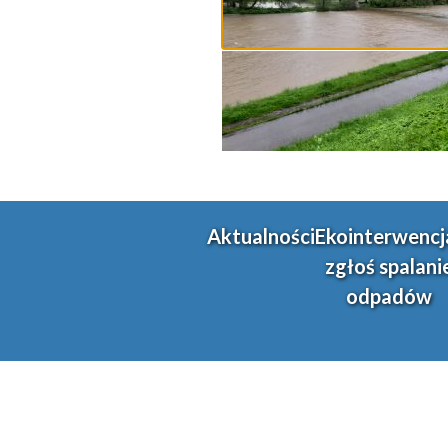
Aktualności
Ekointerwencj
zgłoś spalani
odpadów