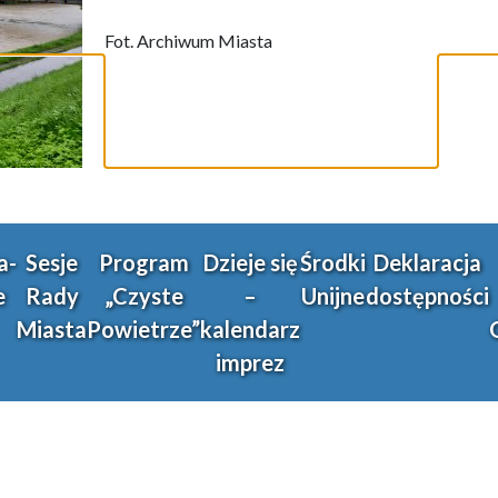
Fot. Archiwum Miasta
a-
Sesje
Program
Dzieje się
Środki
Deklaracja
e
Rady
„Czyste
–
Unijne
dostępności
Miasta
Powietrze”
kalendarz
imprez