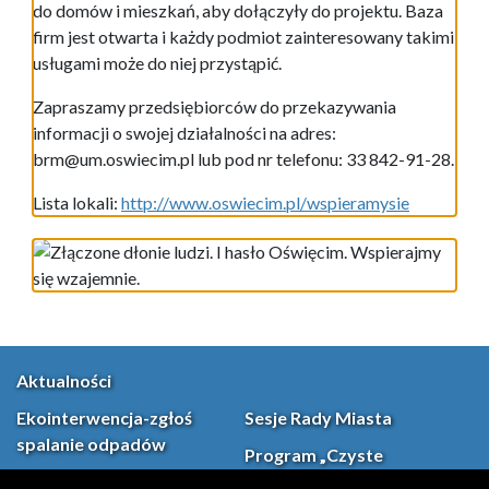
do domów i mieszkań, aby dołączyły do projektu. Baza
firm jest otwarta i każdy podmiot zainteresowany takimi
usługami może do niej przystąpić.
Zapraszamy przedsiębiorców do przekazywania
informacji o swojej działalności na adres:
brm@um.oswiecim.pl lub pod nr telefonu: 33 842-91-28.
Lista lokali:
http://www.oswiecim.pl/wspieramysie
Aktualności
Ekointerwencja-zgłoś
Sesje Rady Miasta
spalanie odpadów
Program „Czyste
Powietrze”