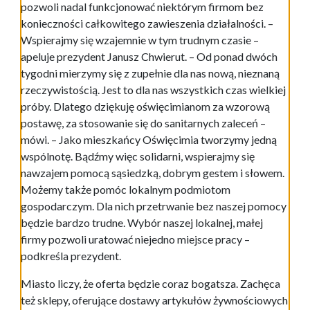
pozwoli nadal funkcjonować niektórym firmom bez
konieczności całkowitego zawieszenia działalności. –
Wspierajmy się wzajemnie w tym trudnym czasie –
apeluje prezydent Janusz Chwierut. – Od ponad dwóch
tygodni mierzymy się z zupełnie dla nas nową, nieznaną
rzeczywistością. Jest to dla nas wszystkich czas wielkiej
próby. Dlatego dziękuję oświęcimianom za wzorową
postawę, za stosowanie się do sanitarnych zaleceń –
mówi. – Jako mieszkańcy Oświęcimia tworzymy jedną
wspólnotę. Bądźmy więc solidarni, wspierajmy się
nawzajem pomocą sąsiedzką, dobrym gestem i słowem.
Możemy także pomóc lokalnym podmiotom
gospodarczym. Dla nich przetrwanie bez naszej pomocy
będzie bardzo trudne. Wybór naszej lokalnej, małej
firmy pozwoli uratować niejedno miejsce pracy –
podkreśla prezydent.
Miasto liczy, że oferta będzie coraz bogatsza. Zachęca
też sklepy, oferujące dostawy artykułów żywnościowych