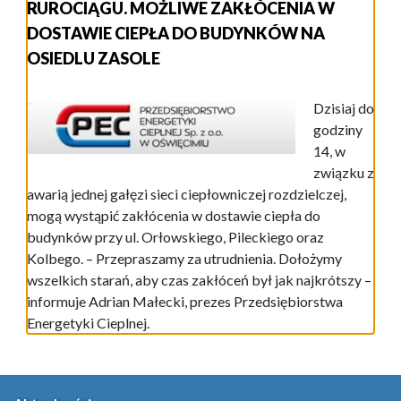
RUROCIĄGU. MOŻLIWE ZAKŁÓCENIA W
DOSTAWIE CIEPŁA DO BUDYNKÓW NA
OSIEDLU ZASOLE
Dzisiaj do
godziny
14, w
związku z
awarią jednej gałęzi sieci ciepłowniczej rozdzielczej,
mogą wystąpić zakłócenia w dostawie ciepła do
budynków przy ul. Orłowskiego, Pileckiego oraz
Kolbego. – Przepraszamy za utrudnienia. Dołożymy
wszelkich starań, aby czas zakłóceń był jak najkrótszy –
informuje Adrian Małecki, prezes Przedsiębiorstwa
Energetyki Cieplnej.