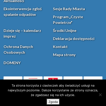
Aktualności
Ekointerwencja-zgłoś
Sesje Rady Miasta
spalanie odpadów
Program „Czyste
Powietrze”
Dzieje się – kalendarz
Środki Unijne
imprez
Deklaracja dostępności
Ochrona Danych
Kontakt
Osobowych
Mapa strony
DOMENY
PL
Facebook
YouT
(otwiera się w nowej karcie)
Ta strona korzysta z ciasteczek aby świadczyć usługi na
najwyższym poziomie. Dalsze korzystanie ze strony oznacza,
że zgadzasz się na ich użycie.
Instagram
X (Twitter)
Zgoda