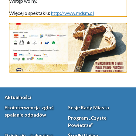
Wstęp wolny.
Więcej o spektaklu:
http://www.mdsm.pl
Aktualności
Ekointerwencja-zgłoś
Sesje Rady Miasta
spalanie odpadów
Program „Czyste
Powietrze”
Dzieje się – kalendarz
Środki Unijne