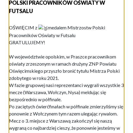
POLSKI PRACOWNIKÓW OŚWIATY W
FUTSALU
OŚWIĘCIM z
medalem Mistrzostw Polski
Pracowników Oświaty w Futsalu
GRATULUJEMY!
W województwie opolskim, w Praszce pracownikom
oświaty zrzeszonym w ramach drużyny ZNP Powiatu
Oświęcimskiego przyszło bronić tytułu Mistrza Polski
zdobytego w roku 2021.
W fazie grupowej nasi reprezentanci wygrali wszystkie 3
mecze (Warszawa, Wołczyn, Nysa) meldując się
bezpośrednio w półfinale.
Po zaciętych ćwierćfinałach w półfinale zmierzyliśmy się
ponownie z Wołczynem tym razem ulegając rywalom.
Mecz o 3. miejsce z Warszawą zakończył się naszą
wygraną co najbardziej cieszy, że ponownie jesteśmy w