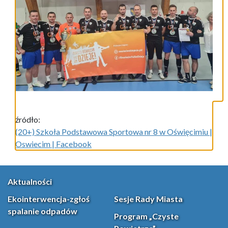
źródło:
(20+) Szkoła Podstawowa Sportowa nr 8 w Oświęcimiu |
Oswiecim | Facebook
Aktualności
Ekointerwencja-zgłoś
Sesje Rady Miasta
spalanie odpadów
Program „Czyste