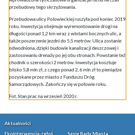
przebudowy tego skrzyżowania.
Przebudowa ulicy Polowieckiej ruszyła pod koniec 2019
roku. Inwestycja obejmuje wyremontowanie drogi na
długości ponad 1,2 km wraz z wlotami bocznych ulic, a
także poszerzenie jezdni do 5,5 metrów. Ulica zostanie
odwodniona, dzięki budowie kanalizacji deszczowej i
zastosowaniu drenaży po jej obu stronach. Powstanie też
chodnik o szerokości 2 metrów. Inwestycja kosztuje
blisko 5,8 mln zł, z czego ponad 2, 6 mln zł to pieniądze
pozyskane przez miasto z Funduszu Dróg
Samorządowych. Zakończy się w połowie roku.
Fot. Stan prac na wrzesień 2020 r.
Aktualności
Ekointerwencja-zgłoś
Sesje Rady Miasta