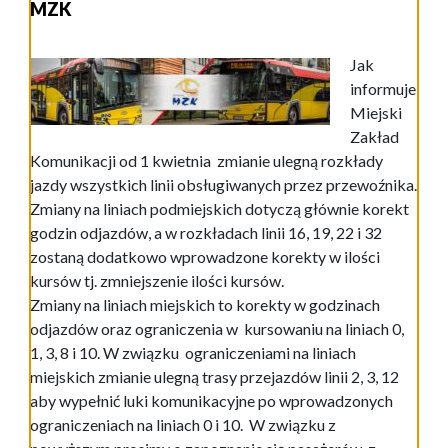
MZK
Jak
informuje
Miejski
Zakład
Komunikacji od 1 kwietnia zmianie ulegną rozkłady
jazdy wszystkich linii obsługiwanych przez przewoźnika.
Zmiany na liniach podmiejskich dotyczą głównie korekt
godzin odjazdów, a w rozkładach linii 16, 19, 22 i 32
zostaną dodatkowo wprowadzone korekty w ilości
kursów tj. zmniejszenie ilości kursów.
Zmiany na liniach miejskich to korekty w godzinach
odjazdów oraz ograniczenia w kursowaniu na liniach 0,
1, 3, 8 i 10. W związku ograniczeniami na liniach
miejskich zmianie ulegną trasy przejazdów linii 2, 3, 12
aby wypełnić luki komunikacyjne po wprowadzonych
ograniczeniach na liniach 0 i 10. W związku z