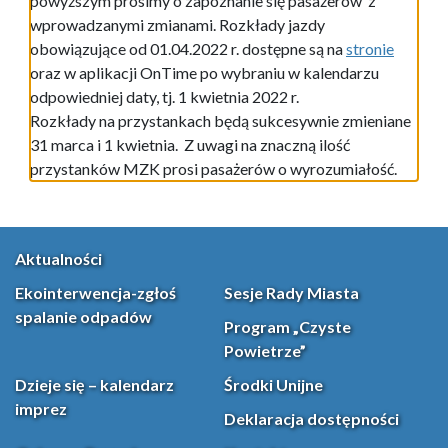
powyższym prosimy o zapoznanie się pasażerów z
wprowadzanymi zmianami. Rozkłady jazdy
obowiązujące od 01.04.2022 r. dostępne są na
stronie
oraz w aplikacji OnTime po wybraniu w kalendarzu
odpowiedniej daty, tj. 1 kwietnia 2022 r.
Rozkłady na przystankach będą sukcesywnie zmieniane
31 marca i 1 kwietnia. Z uwagi na znaczną ilość
przystanków MZK prosi pasażerów o wyrozumiałość.
Aktualności
Ekointerwencja-zgłoś
Sesje Rady Miasta
spalanie odpadów
Program „Czyste
Powietrze”
Dzieje się – kalendarz
Środki Unijne
imprez
Deklaracja dostępności