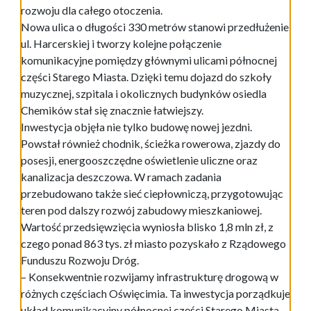
rozwoju dla całego otoczenia.
Nowa ulica o długości 330 metrów stanowi przedłużenie
ul. Harcerskiej i tworzy kolejne połączenie
komunikacyjne pomiędzy głównymi ulicami północnej
części Starego Miasta. Dzięki temu dojazd do szkoły
muzycznej, szpitala i okolicznych budynków osiedla
Chemików stał się znacznie łatwiejszy.
Inwestycja objęła nie tylko budowę nowej jezdni.
Powstał również chodnik, ścieżka rowerowa, zjazdy do
posesji, energooszczędne oświetlenie uliczne oraz
kanalizacja deszczowa. W ramach zadania
przebudowano także sieć ciepłowniczą, przygotowując
teren pod dalszy rozwój zabudowy mieszkaniowej.
Wartość przedsięwzięcia wyniosła blisko 1,8 mln zł, z
czego ponad 863 tys. zł miasto pozyskało z Rządowego
Funduszu Rozwoju Dróg.
– Konsekwentnie rozwijamy infrastrukturę drogową w
różnych częściach Oświęcimia. Ta inwestycja porządkuje
układ komunikacyjny północnej części Starego Miasta,