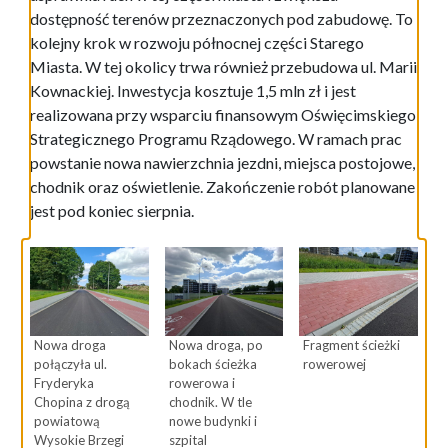
dostępność terenów przeznaczonych pod zabudowę. To
kolejny krok w rozwoju północnej części Starego
Miasta. W tej okolicy trwa również przebudowa ul. Marii
Kownackiej. Inwestycja kosztuje 1,5 mln zł i jest
realizowana przy wsparciu finansowym Oświęcimskiego
Strategicznego Programu Rządowego. W ramach prac
powstanie nowa nawierzchnia jezdni, miejsca postojowe,
chodnik oraz oświetlenie. Zakończenie robót planowane
jest pod koniec sierpnia.
Nowa droga
Nowa droga, po
Fragment ścieżki
połączyła ul.
bokach ścieżka
rowerowej
Fryderyka
rowerowa i
Chopina z drogą
chodnik. W tle
powiatową
nowe budynki i
Wysokie Brzegi
szpital