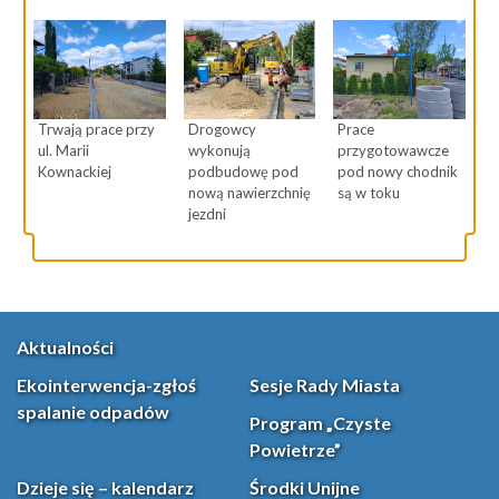
Trwają prace przy
Drogowcy
Prace
ul. Marii
wykonują
przygotowawcze
Kownackiej
podbudowę pod
pod nowy chodnik
nową nawierzchnię
są w toku
jezdni
Aktualności
Ekointerwencja-zgłoś
Sesje Rady Miasta
spalanie odpadów
Program „Czyste
Powietrze”
Dzieje się – kalendarz
Środki Unijne