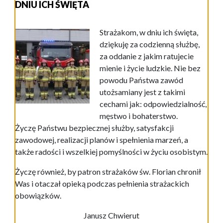
DNIU ICH ŚWIĘTA
Strażakom, w dniu ich święta,
dziękuję za codzienną służbę,
za oddanie z jakim ratujecie
mienie i życie ludzkie. Nie bez
powodu Państwa zawód
utożsamiany jest z takimi
cechami jak: odpowiedzialność,
męstwo i bohaterstwo.
Życzę Państwu bezpiecznej służby, satysfakcji
zawodowej, realizacji planów i spełnienia marzeń, a
także radości i wszelkiej pomyślności w życiu osobistym.
Życzę również, by patron strażaków św. Florian chronił
Was i otaczał opieką podczas pełnienia strażackich
obowiązków.
Janusz Chwierut