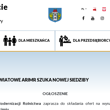
ie
PL
Facebook
YouTUb
Ins
wy
DLA MIESZKAŃCA
DLA PRZEDSIĘBIORC
WIATOWE ARIMR SZUKA NOWEJ SIEDZIBY
OGŁOSZENIE
odernizacji Rolnictwa
zaprasza do składania ofert na wyn
imiu.