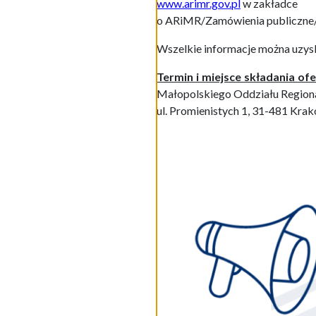
www.arimr.gov.pl
w zakładce
o ARiMR/Zamówienia publiczne
Wszelkie informacje
można uzys
Termin i miejsce składania ofe
Małopolskiego Oddziału Region
ul. Promienistych 1, 31-481 Krak