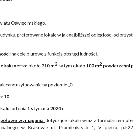
wiatu Oświęcimskiego,
budynku
,
preferowane lokale w jak najbliższej odległości od przy
ości:
na cele biurowe z funkcją obsługi ludności.
2
2
lokalu
netto
:
około
310 m
, w tym
około
100 m
powierzchni 
alecane usytuowanie na poziomie „0”.
h:
10
kalu:
od dnia
1 stycznia 2024 r.
zegółowe wymagania
dotyczące lokalu wraz z formularzem ofe
onalnego w Krakowie ul. Promienistych 1, V piętro, p.5