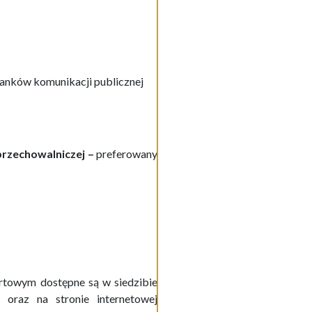
stanków komunikacji publicznej
przechowalniczej –
preferowany
rtowym dostępne są w siedzibie
22 oraz
na stronie internetowej