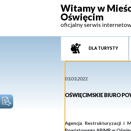
Witamy w Mieśc
Oświęcim
oficjalny serwis interneto
DLA TURYSTY
03.03.2022
OŚWIĘCIMSKIE BIURO PO
Agencja Restrukturyzacji i M
Powiatowego ARiMR w Oświęc