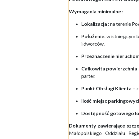
Wymagania minimalne :
Lokalizacja
: na terenie
Po
Położenie:
w istniejącym 
i dworców.
Przeznaczenie nieruchom
Całkowita powierzchnia 
parter.
Punkt Obsługi Klienta –
z
Ilość miejsc parkingowyc
Dostępność gotowego lo
Dokumenty zawierające szc
Małopolskiego Oddziału Regi