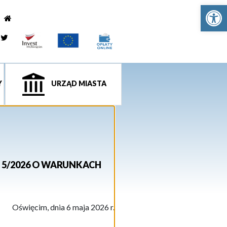
Ot
e
tagram
Twitter
Y
URZĄD MIASTA
 5/2026 O WARUNKACH
Oświęcim, dnia 6 maja 2026 r.