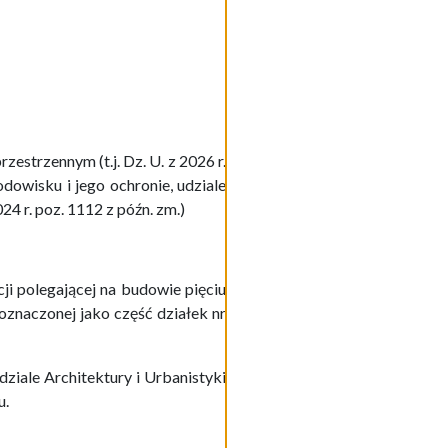
estrzennym (t.j. Dz. U. z 2026 r.
odowisku i jego ochronie, udziale
4 r. poz. 1112 z późn. zm.)
ji polegającej na budowie pięciu
znaczonej jako część działek nr
ziale Architektury i Urbanistyki
u.