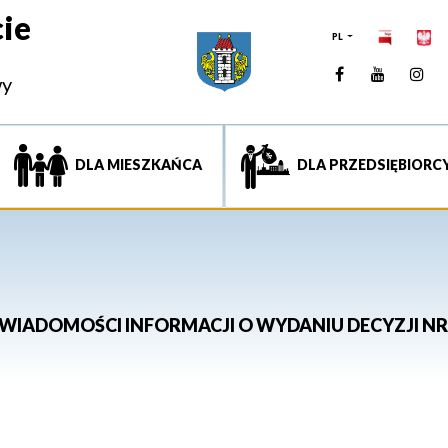
ie
PL
Facebook
YouTUb
Ins
wy
DLA MIESZKAŃCA
DLA PRZEDSIĘBIORC
 WIADOMOŚCI INFORMACJI O WYDANIU DECYZJI NR