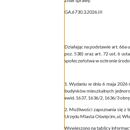
Znak sprawy:
GA.6730.3.2026.III
Działając na podstawie art. 66a 
poz. 538) oraz art. 72 ust. 6 us
społeczeństwa w ochronie środowi
1. Wydaniu w dniu 6 maja 2026 r
budynków mieszkalnych jednorod
ewid. 1637, 1636/2, 1636/3 obrę
2. Możliwości zapoznania się z 
Urzędu Miasta Oświęcim, ul. Wła
Wywieszono na tablicy informacy