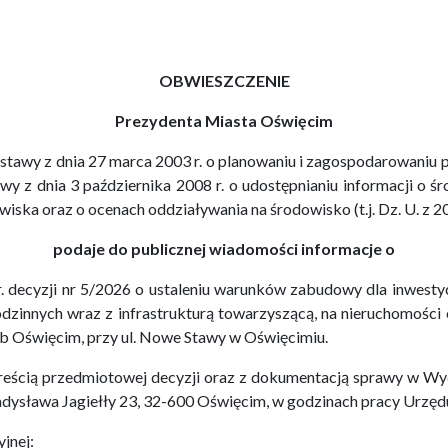
OBWIESZCZENIE
Prezydenta Miasta Oświęcim
ustawy z dnia 27 marca 2003 r. o planowaniu i zagospodarowaniu prz
tawy z dnia 3 października 2008 r. o udostępnianiu informacji o śr
ska oraz o ocenach oddziaływania na środowisko (t.j. Dz. U. z 202
podaje do publicznej wiadomości informacje o
. decyzji nr 5/2026 o ustaleniu warunków zabudowy dla inwestyc
zinnych wraz z infrastrukturą towarzyszącą, na nieruchomości o
b Oświęcim, przy ul. Nowe Stawy w Oświęcimiu.
treścią przedmiotowej decyzji oraz z dokumentacją sprawy w Wyd
dysława Jagiełły 23, 32-600 Oświęcim, w godzinach pracy Urzęd
jnej: