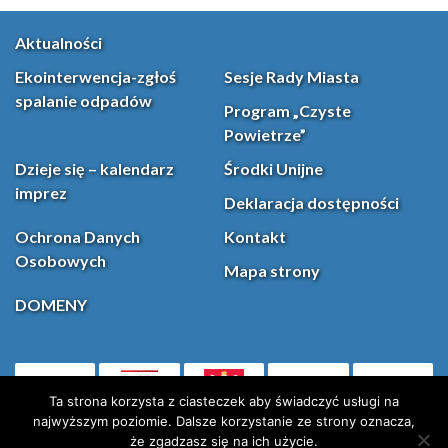
Aktualności
Ekointerwencja-zgłoś
Sesje Rady Miasta
spalanie odpadów
Program „Czyste
Powietrze”
Dzieje się – kalendarz
Środki Unijne
imprez
Deklaracja dostępności
Ochrona Danych
Kontakt
Osobowych
Mapa strony
DOMENY
PL
Facebook
YouT
(otwiera się w nowej karcie)
Ta strona korzysta z ciasteczek aby świadczyć usługi na
najwyższym poziomie. Dalsze korzystanie ze strony oznacza,
że zgadzasz się na ich użycie.