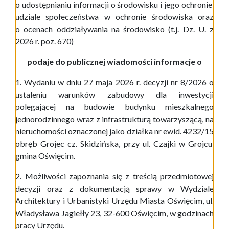
o udostępnianiu informacji o środowisku i jego ochronie,
udziale społeczeństwa w ochronie środowiska oraz
o ocenach oddziaływania na środowisko (t.j. Dz. U. z
2026 r. poz. 670)
podaje do publicznej wiadomości informacje o
1. Wydaniu w dniu 27 maja 2026 r. decyzji nr 8/2026 o
ustaleniu warunków zabudowy dla inwestycji
polegającej na budowie budynku mieszkalnego
jednorodzinnego wraz z infrastrukturą towarzyszącą, na
nieruchomości oznaczonej jako działka nr ewid. 4232/15
obręb Grojec cz. Skidzińska, przy ul. Czajki w Grojcu,
gmina Oświęcim.
2. Możliwości zapoznania się z treścią przedmiotowej
decyzji oraz z dokumentacją sprawy w Wydziale
Architektury i Urbanistyki Urzędu Miasta Oświęcim, ul.
Władysława Jagiełły 23, 32-600 Oświęcim, w godzinach
pracy Urzędu.